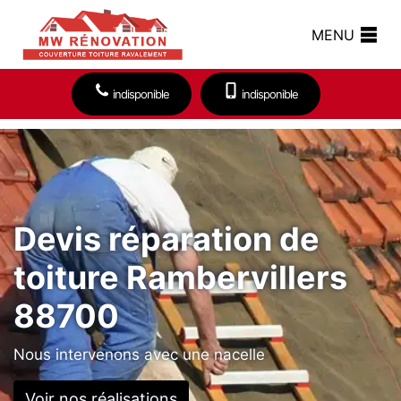
MENU
indisponible
indisponible
Devis réparation de
toiture Rambervillers
88700
Nous intervenons avec une nacelle
Voir nos réalisations