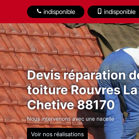
indisponible
indisponible
Devis réparation d
toiture Rouvres La
Chetive 88170
Nous intervenons avec une nacelle
Voir nos réalisations