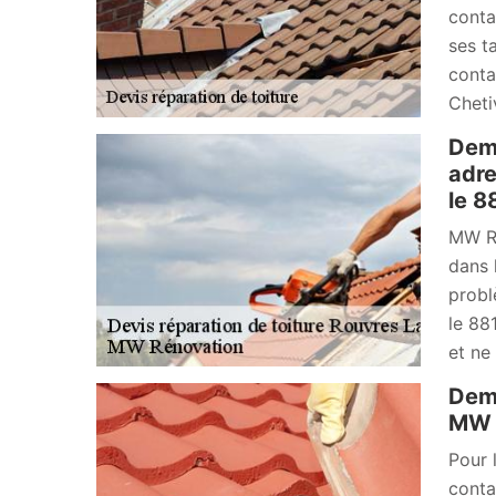
conta
ses ta
conta
Cheti
Dema
adre
le 8
MW Ré
dans 
probl
le 88
et ne
Dema
MW R
Pour 
conta