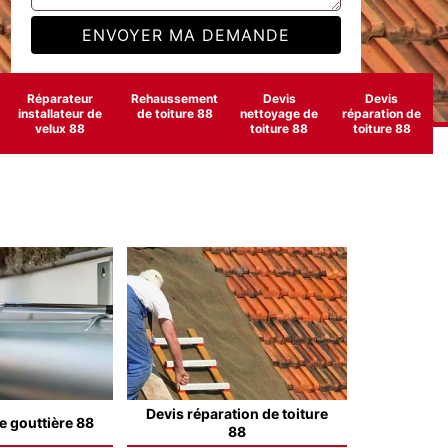
Réparateur
Rehaussement
Devis
Devis
installateur de
de toiture 88
nettoyage de
réparation de
velux 88
toiture 88
toiture 88
Devis réparation de toiture
e gouttière 88
88