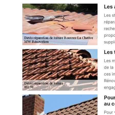
Les 
Les st
répar
reche
propo
suppl
Les 
Les m
de la
ces i
Rénov
engag
Pour
au c
Pour 