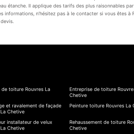
au étanche. Il applique des tarifs des plus raisonnables pa
s informations, n’hésitez pas à le contacter si vous êtes 
 devis.
de toiture Rouvres La
Entreprise de toiture Rouvre
Chetive
ge et ravalement de façade
Peinture toiture Rouvres La 
 La Chetive
ur installateur de velux
Rehaussement de toiture Ro
 La Chetive
Chetive