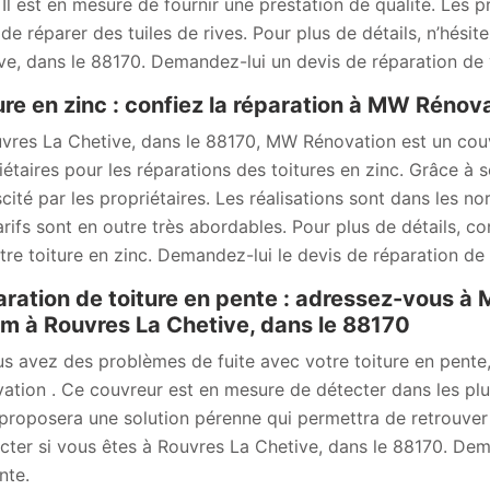
 Il est en mesure de fournir une prestation de qualité. Les pr
t de réparer des tuiles de rives. Pour plus de détails, n’hési
ve, dans le 88170. Demandez-lui un devis de réparation de v
ure en zinc : confiez la réparation à MW Rénov
vres La Chetive, dans le 88170, MW Rénovation est un couv
iétaires pour les réparations des toitures en zinc. Grâce à so
scité par les propriétaires. Les réalisations sont dans les no
arifs sont en outre très abordables. Pour plus de détails, c
tre toiture en zinc. Demandez-lui le devis de réparation de 
ration de toiture en pente : adressez-vous à
m à Rouvres La Chetive, dans le 88170
us avez des problèmes de fuite avec votre toiture en pent
ation . Ce couvreur est en mesure de détecter dans les plus b
proposera une solution pérenne qui permettra de retrouver l’
cter si vous êtes à Rouvres La Chetive, dans le 88170. Dem
nte.