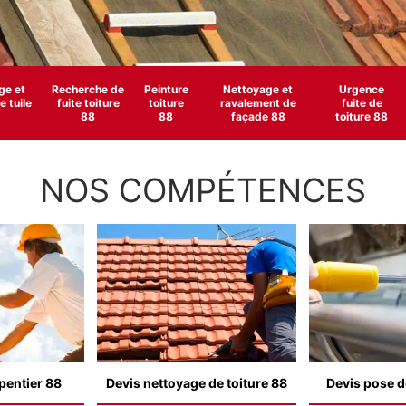
e et
Recherche de
Peinture
Nettoyage et
Urgence
 tuile
fuite toiture
toiture
ravalement de
fuite de
88
88
façade 88
toiture 88
NOS COMPÉTENCES
pentier 88
Devis nettoyage de toiture 88
Devis pose d