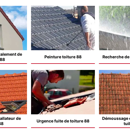
valement de
Peinture toiture 88
Recherche de f
 88
allateur de
Démoussage e
Urgence fuite de toiture 88
88
tui