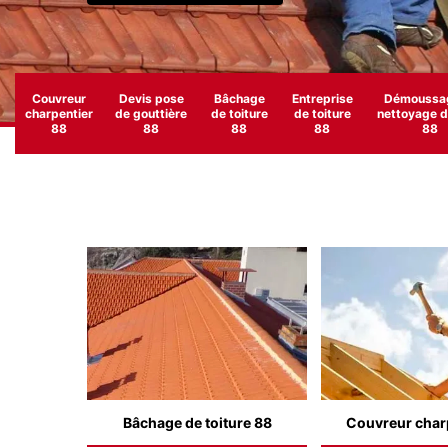
Couvreur
Devis pose
Bâchage
Entreprise
Démoussag
charpentier
de gouttière
de toiture
de toiture
nettoyage de
88
88
88
88
88
Bâchage de toiture 88
Couvreur char