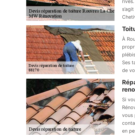
rives.
s’agi
Cheti
Toit
À Rou
propr
plébi
Ses t
de vo
Répa
reno
Si vo
Rénov
vous 
conta
en pe