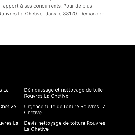
r rapport à ses concurrents. Pour de plus
à Rouvres La Chetive, dans le 88170. Demandez-
s La
Démoussage et nettoyage de tuile
Rouvres La Chetive
Chetive
Urgence fuite de toiture Rouvres La
Chetive
uvres La
Devis nettoyage de toiture Rouvres
La Chetive