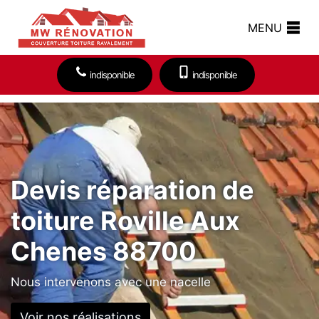
MENU
indisponible
indisponible
Devis réparation de
toiture Roville Aux
Chenes 88700
Nous intervenons avec une nacelle
Voir nos réalisations