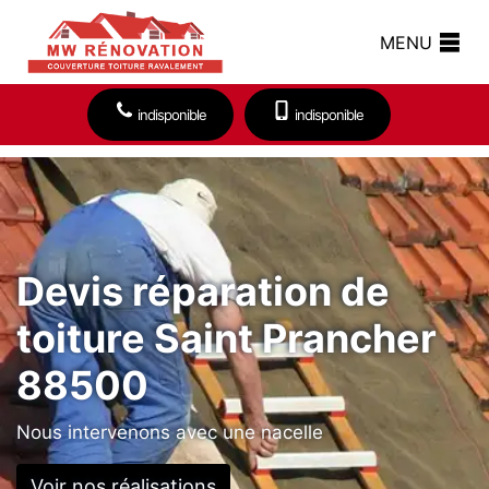
MENU
indisponible
indisponible
Devis réparation de
toiture Saint Prancher
88500
Nous intervenons avec une nacelle
Voir nos réalisations