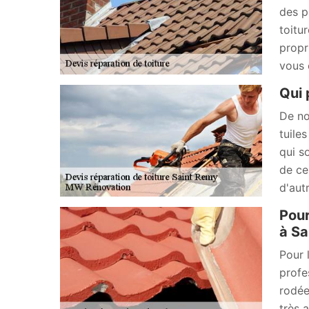
des p
toitu
propri
vous 
Qui 
De no
tuiles
qui s
de ce
d'autr
Pour
à Sa
Pour 
profe
rodée
très 