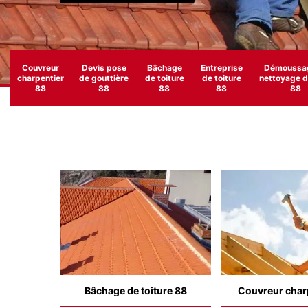
Couvreur
Devis pose
Bâchage
Entreprise
Démoussag
charpentier
de gouttière
de toiture
de toiture
nettoyage de
88
88
88
88
88
Bâchage de toiture 88
Couvreur char