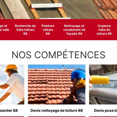
e et
Recherche de
Peinture
Nettoyage et
Urgence
 tuile
fuite toiture
toiture
ravalement de
fuite de
88
88
façade 88
toiture 88
NOS COMPÉTENCES
pentier 88
Devis nettoyage de toiture 88
Devis pose d