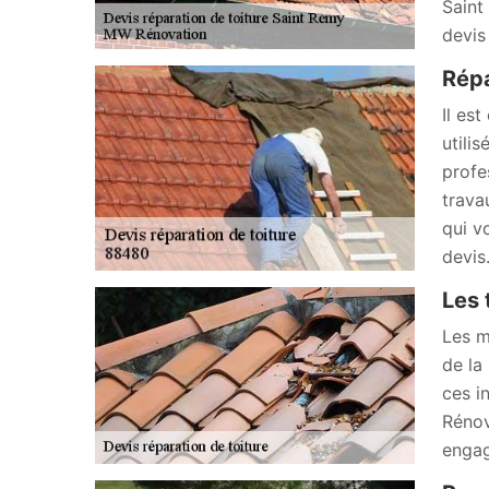
Saint
devis
Répa
Il es
utili
profe
trava
qui v
devis
Les 
Les m
de la
ces i
Rénov
engag