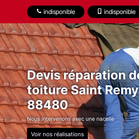
indisponible
indisponible
Devis réparation d
toiture Saint Remy
88480
Nous intervenons avec une nacelle
Voir nos réalisations