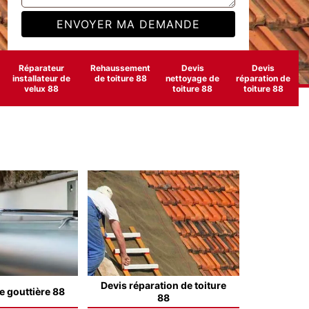
Réparateur
Rehaussement
Devis
Devis
installateur de
de toiture 88
nettoyage de
réparation de
velux 88
toiture 88
toiture 88
Devis réparation de toiture
e gouttière 88
88