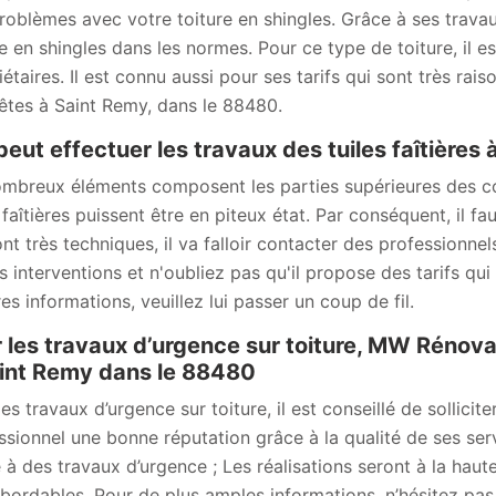
roblèmes avec votre toiture en shingles. Grâce à ses travau
re en shingles dans les normes. Pour ce type de toiture, il 
étaires. Il est connu aussi pour ses tarifs qui sont très rais
êtes à Saint Remy, dans le 88480.
peut effectuer les travaux des tuiles faîtières
mbreux éléments composent les parties supérieures des cons
 faîtières puissent être en piteux état. Par conséquent, il fa
ont très techniques, il va falloir contacter des professionn
s interventions et n'oubliez pas qu'il propose des tarifs qui
es informations, veuillez lui passer un coup de fil.
 les travaux d’urgence sur toiture, MW Rénova
int Remy dans le 88480
les travaux d’urgence sur toiture, il est conseillé de sollic
ssionnel une bonne réputation grâce à la qualité de ses ser
 à des travaux d’urgence ; Les réalisations seront à la haut
abordables. Pour de plus amples informations, n’hésitez pas