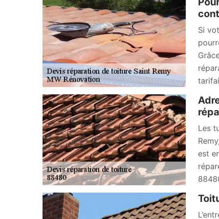
Pour
cont
Si vo
pourr
Grâce
répar
tarif
Adre
répa
Les t
Remy,
est e
répar
88480
Toit
L’ent