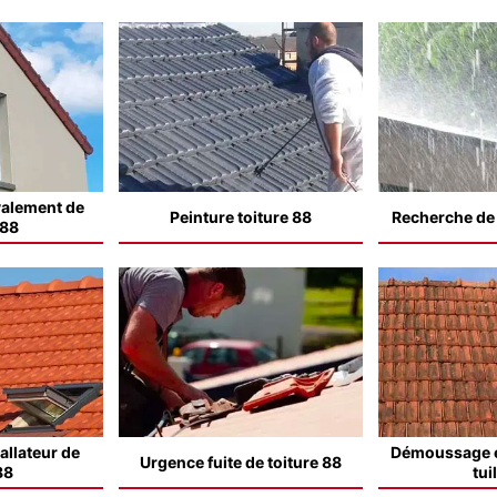
valement de
Peinture toiture 88
Recherche de f
 88
allateur de
Démoussage e
Urgence fuite de toiture 88
88
tui