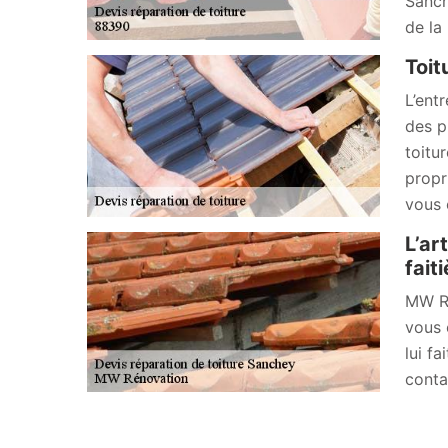
Sanch
de la
Toit
L’ent
des p
toitu
propri
vous 
L’ar
fait
MW Ré
vous 
lui f
conta