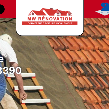
e
88390