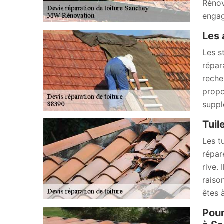
Rénov
engag
Les 
Les st
répar
reche
propo
suppl
Tuil
Les t
répar
rive. 
raiso
êtes 
Pour