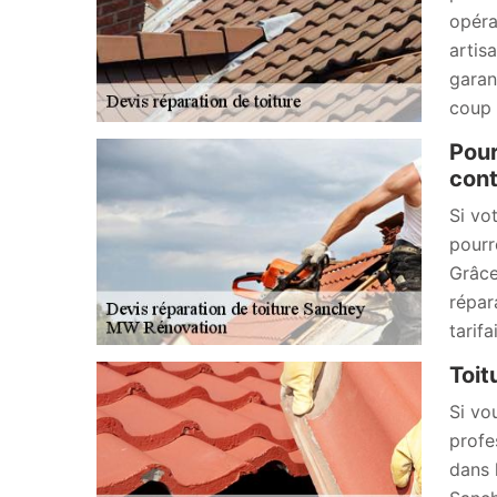
opéra
artis
garan
coup d
Pour
cont
Si vo
pourr
Grâce
répar
tarif
Toit
Si vo
profe
dans 