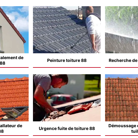
valement de
Peinture toiture 88
Recherche de f
 88
allateur de
Démoussage e
Urgence fuite de toiture 88
88
tui