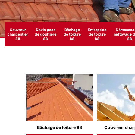
Couvreur
Devis pose
Bâchage
Entreprise
Démoussag
charpentier
de gouttière
de toiture
de toiture
nettoyage de
88
88
88
88
88
Bâchage de toiture 88
Couvreur char