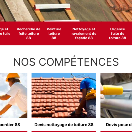
e et
Recherche de
Peinture
Nettoyage et
Urgence
 tuile
fuite toiture
toiture
ravalement de
fuite de
88
88
façade 88
toiture 88
NOS COMPÉTENCES
pentier 88
Devis nettoyage de toiture 88
Devis pose d