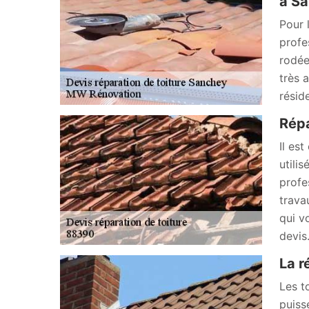
à Sa
Pour 
profe
rodée
très 
résid
Répa
Il es
utili
profe
trava
qui v
devis
La r
Les t
puiss