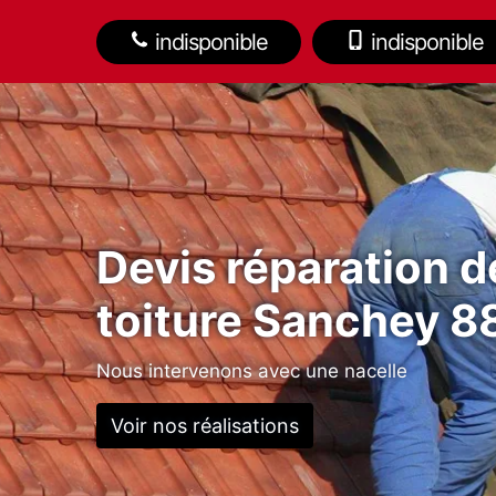
indisponible
indisponible
Devis réparation d
toiture Sanchey 
Nous intervenons avec une nacelle
Voir nos réalisations