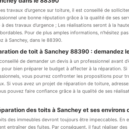
nchey dans le 88390
les travaux d’urgence sur toiture, il est conseillé de sollic
ssionnel une bonne réputation grâce à la qualité de ses ser
 à des travaux d’urgence ; Les réalisations seront à la haut
abordables. Pour de plus amples informations, n’hésitez pas
ez à Sanchey, dans le 88390.
ration de toit à Sanchey 88390 : demandez l
t conseillé de demander un devis à un professionnel avant d
sé pour bien préparer le budget à affecter à la réparation. 
ssionnels, vous pourrez confronter les propositions pour tro
ux. Si vous avez un projet de réparation de toiture, adres
ous pouvez faire confiance grâce à la qualité de ses réali
.
éparation des toits à Sanchey et ses environs
oits des immeubles devront toujours être impeccables. En ef
ent entraîner des fuites. Par conséquent, il faut réaliser de