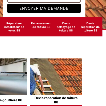
Réparateur
Rehaussement
Devis
Devis
installateur de
de toiture 88
nettoyage de
réparation de
velux 88
toiture 88
toiture 88
Devis réparation de toiture
e gouttière 88
88