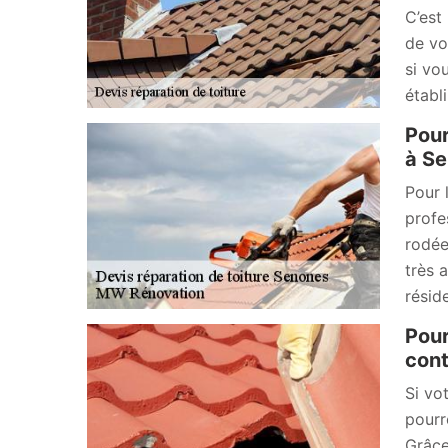
C’est
de vo
si vo
établ
Pour
à Se
Pour 
profe
rodée
très 
résid
Pour
cont
Si vo
pourr
Grâce