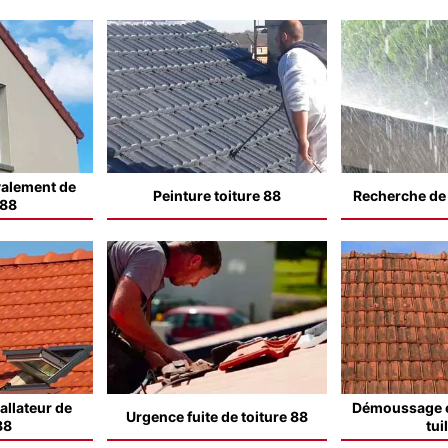
valement de
Peinture toiture 88
Recherche de f
 88
allateur de
Démoussage e
Urgence fuite de toiture 88
88
tui