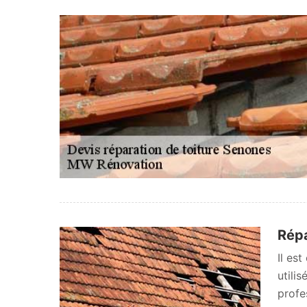
Répa
Il es
utili
profe