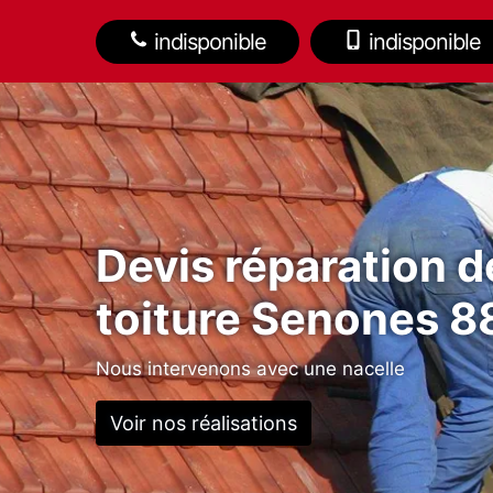
indisponible
indisponible
Devis réparation d
toiture Senones 
Nous intervenons avec une nacelle
Voir nos réalisations