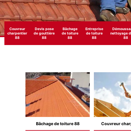
Couvreur
Devis pose
Bâchage
Entreprise
Démoussag
charpentier
de gouttière
de toiture
de toiture
nettoyage de
88
88
88
88
88
Bâchage de toiture 88
Couvreur char