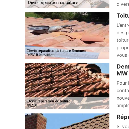
diver
Toit
L’ent
des p
toitu
propri
vous 
Dema
MW R
Pour 
conta
nouve
ample
Répa
Si vo