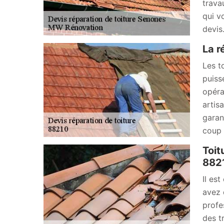
trava
qui v
devis
La r
Les t
puiss
opéra
artis
garan
coup d
Toit
882
Il es
avez 
profe
des t