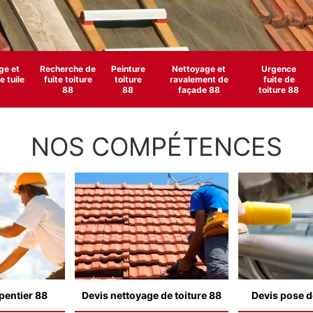
e et
Recherche de
Peinture
Nettoyage et
Urgence
 tuile
fuite toiture
toiture
ravalement de
fuite de
88
88
façade 88
toiture 88
NOS COMPÉTENCES
pentier 88
Devis nettoyage de toiture 88
Devis pose d