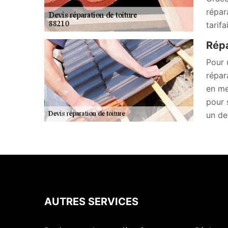
répar
tarif
Répa
Pour 
répar
en me
pour 
un de
AUTRES SERVICES