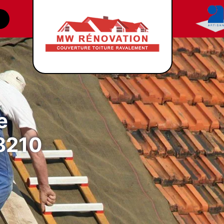
e
88210