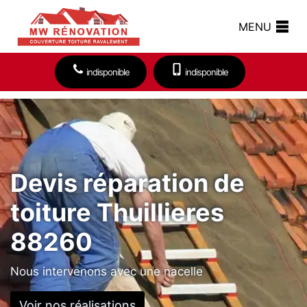
MENU
indisponible
indisponible
Devis réparation de
toiture Thuillieres
88260
Nous intervenons avec une nacelle
Voir nos réalisations