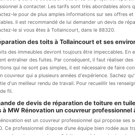
ssionnel à contacter. Les tarifs sont très abordables alors q
ctez-le pour de plus amples informations sur ses offres et se
ables. Il est recommandé de lui demander un devis de répar
ctez-le si vous êtes à Tollaincourt, dans le 88320.
éparation des toits à Tollaincourt et ses envir
oits des immeubles devront toujours être impeccables. En ef
ent entraîner des fuites. Par conséquent, il faut réaliser de
tions qui ne sont pas simples, il est nécessaire de faire c
an couvreur qui a plusieurs années d'expérience. Sachez qu'
tie d'un meilleur rendu de travail. Pour recueillir les rense
e fil.
nde de devis de réparation de toiture en tuile
 à MW Rénovation un couvreur professionnel à
novation est un couvreur professionnel qui propose ses ser
. Ce professionnel dispose d’une équipe bien rodée aux tr