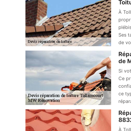
Toit
À Tol
propr
plébi
Ses t
de vo
Répa
de 
Si vo
Ce pr
confi
ce ty
répar
Répa
883
À Tol