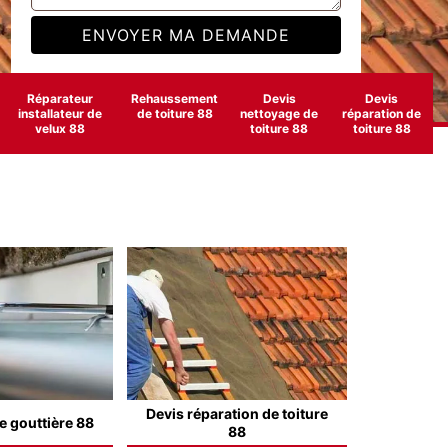
Réparateur
Rehaussement
Devis
Devis
installateur de
de toiture 88
nettoyage de
réparation de
velux 88
toiture 88
toiture 88
Devis réparation de toiture
e gouttière 88
88