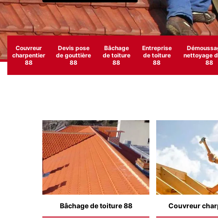
Couvreur
Devis pose
Bâchage
Entreprise
Démoussag
charpentier
de gouttière
de toiture
de toiture
nettoyage de
88
88
88
88
88
Bâchage de toiture 88
Couvreur char