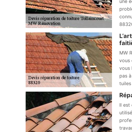
une é
probl
connu
88320
L’ar
fait
MW Ré
vous 
vous 
pas à
tuiles
Répa
Il es
utili
profe
trava