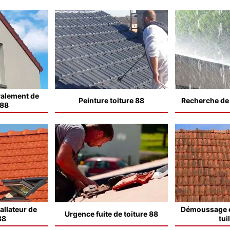
valement de
Peinture toiture 88
Recherche de f
 88
allateur de
Démoussage e
Urgence fuite de toiture 88
88
tui