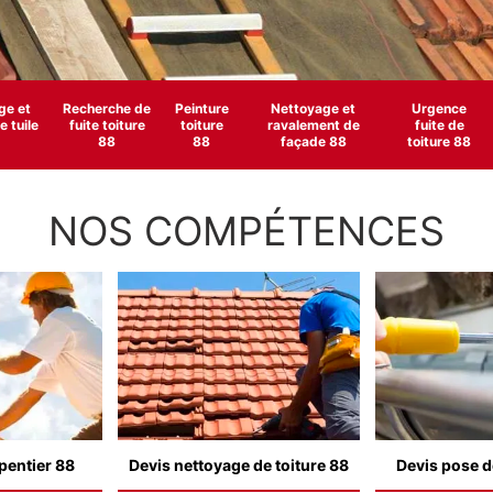
e et
Recherche de
Peinture
Nettoyage et
Urgence
 tuile
fuite toiture
toiture
ravalement de
fuite de
88
88
façade 88
toiture 88
NOS COMPÉTENCES
pentier 88
Devis nettoyage de toiture 88
Devis pose d