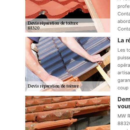
profe
Conta
abord
Conta
La r
Les t
puiss
opéra
artis
garan
coup d
Dema
vous
MW Ré
88320