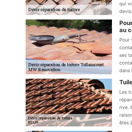
qui v
devis
Pour
au c
Pour 
conta
ses ta
conta
dans 
Tuil
Les t
répar
rive. 
raiso
êtes 