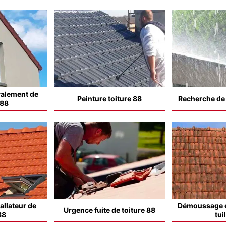
valement de
Peinture toiture 88
Recherche de f
 88
allateur de
Démoussage e
Urgence fuite de toiture 88
88
tui