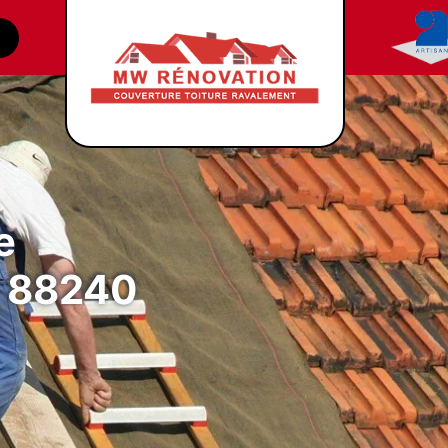
e
y 88240