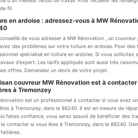
tie d'un meilleur rendu de travail. Pour recueillir les rense
e fil.
ure en ardoise : adressez-vous à MW Rénovatio
40
t conseillé de vous adresser à MW Rénovation , un couvreur
avez des problèmes sur votre toiture en ardoise. Pour des
ssionnel spécialisé en toiture en ardoise. Si vous sollicitez
ravaux d’expert. Les tarifs appliqués sont aussi très raison
ses offres. Demandez un devis de votre projet.
tisan couvreur MW Rénovation est à contacter 
ières à Tremonzey
novation est un professionnel à contacter si vous avez un pr
êtes à Tremonzey, dans le 88240. Il est en mesure de réparer
lui faites confiance, vous serez assuré de bénéficier des tr
 le contacter si vous êtes à Tremonzey, dans le 88240. Dem
 faitières.