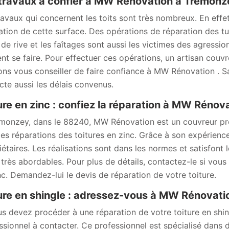
travaux à confier à MW Rénovation à Tremonz
ravaux qui concernent les toits sont très nombreux. En effet, 
ation de cette surface. Des opérations de réparation des tui
s de rive et les faîtages sont aussi les victimes des agressi
nt se faire. Pour effectuer ces opérations, un artisan couv
ns vous conseiller de faire confiance à MW Rénovation . Sach
cte aussi les délais convenus.
ure en zinc : confiez la réparation à MW Réno
monzey, dans le 88240, MW Rénovation est un couvreur prof
les réparations des toitures en zinc. Grâce à son expérience e
iétaires. Les réalisations sont dans les normes et satisfont l
 très abordables. Pour plus de détails, contactez-le si vous
nc. Demandez-lui le devis de réparation de votre toiture.
ure en shingle : adressez-vous à MW Rénovati
us devez procéder à une réparation de votre toiture en sh
ssionnel à contacter. Ce professionnel est spécialisé dans d