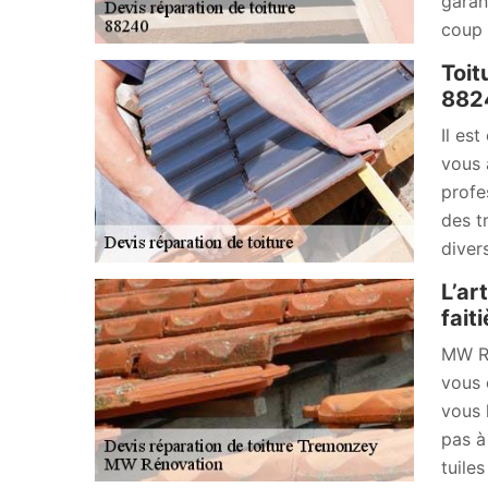
garan
coup d
Toit
882
Il es
vous 
profe
des t
diver
L’ar
fait
MW Ré
vous 
vous 
pas à
tuiles