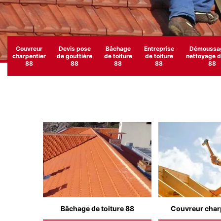
Couvreur
Devis pose
Bâchage
Entreprise
Démoussag
charpentier
de gouttière
de toiture
de toiture
nettoyage de
88
88
88
88
88
Bâchage de toiture 88
Couvreur char