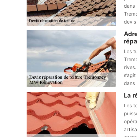
dans 
Tremo
devis
Adre
répa
Les t
Tremo
rives.
s’agi
dans 
La r
Les t
puiss
opéra
artis