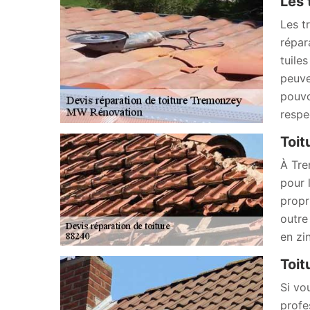
Les 
Les t
répar
tuile
peuve
pouvo
respe
Toit
À Tre
pour 
propr
outre
en zi
Toit
Si vo
profe