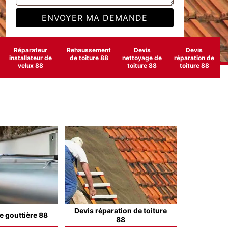
Réparateur
Rehaussement
Devis
Devis
installateur de
de toiture 88
nettoyage de
réparation de
velux 88
toiture 88
toiture 88
Devis réparation de toiture
e gouttière 88
88