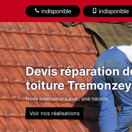
indisponible
indisponible
Devis réparation d
toiture Tremonze
Nous intervenons avec une nacelle
Voir nos réalisations