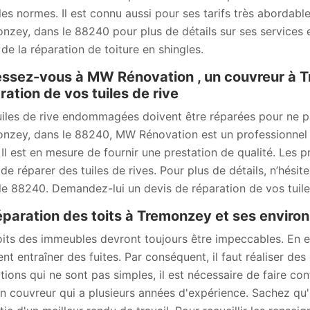
les normes. Il est connu aussi pour ses tarifs très abordable
nzey, dans le 88240 pour plus de détails sur ses services e
 de la réparation de toiture en shingles.
ssez-vous à MW Rénovation , un couvreur à T
ration de vos tuiles de rive
uiles de rive endommagées doivent être réparées pour ne p
nzey, dans le 88240, MW Rénovation est un professionnel à
 Il est en mesure de fournir une prestation de qualité. Les pr
t de réparer des tuiles de rives. Pour plus de détails, n’hési
le 88240. Demandez-lui un devis de réparation de vos tuiles
éparation des toits à Tremonzey et ses enviro
oits des immeubles devront toujours être impeccables. En ef
ent entraîner des fuites. Par conséquent, il faut réaliser de
tions qui ne sont pas simples, il est nécessaire de faire c
an couvreur qui a plusieurs années d'expérience. Sachez qu'