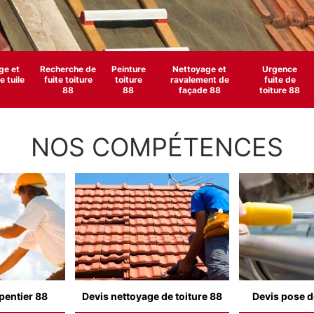
e et
Recherche de
Peinture
Nettoyage et
Urgence
 tuile
fuite toiture
toiture
ravalement de
fuite de
88
88
façade 88
toiture 88
NOS COMPÉTENCES
pentier 88
Devis nettoyage de toiture 88
Devis pose d