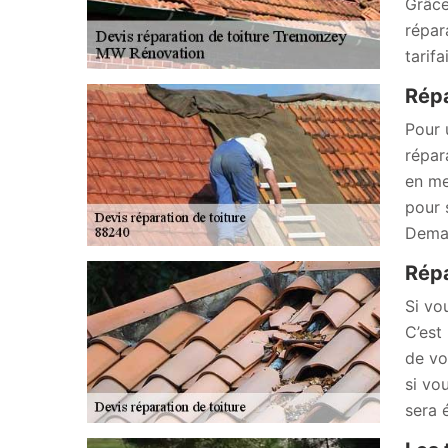
Grâce
répar
tarif
Répa
Pour 
répar
en me
pour 
Deman
Répa
Si vo
C’est
de vo
si vo
sera 