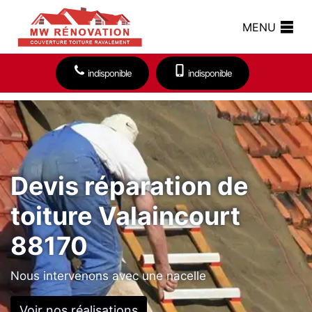
MENU
indisponible
indisponible
Devis réparation de
toiture Valaincourt
88170
Nous intervenons avec une nacelle
Voir nos réalisations