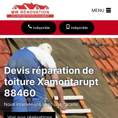
MENU
indisponible
indisponible
Devis réparation de
toiture Xamontarupt
88460
Nous intervenons avec une nacelle
Voir nos réalisations