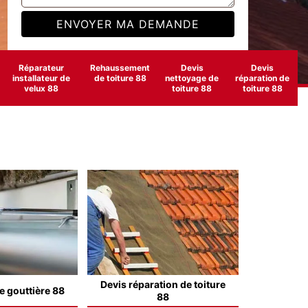
Réparateur
Rehaussement
Devis
Devis
installateur de
de toiture 88
nettoyage de
réparation de
velux 88
toiture 88
toiture 88
Devis réparation de toiture
e gouttière 88
88