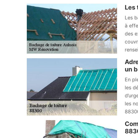
Les 
Les b
à effe
des e
couvr
rense
Adre
un b
En pl
les dé
d’urg
les n
8830
Comp
883