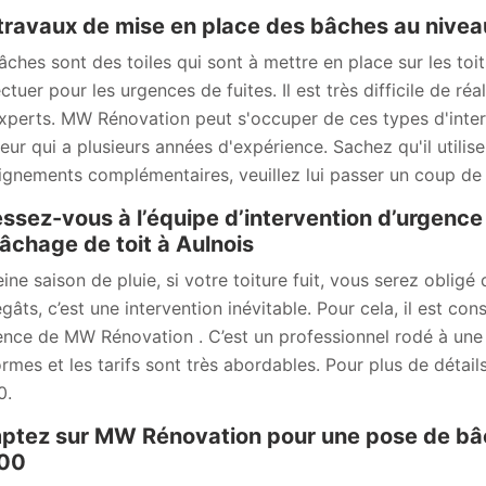
travaux de mise en place des bâches au niveau
âches sont des toiles qui sont à mettre en place sur les toi
ctuer pour les urgences de fuites. Il est très difficile de réa
xperts. MW Rénovation peut s'occuper de ces types d'interve
eur qui a plusieurs années d'expérience. Sachez qu'il utilis
ignements complémentaires, veuillez lui passer un coup de f
ssez-vous à l’équipe d’intervention d’urgenc
âchage de toit à Aulnois
eine saison de pluie, si votre toiture fuit, vous serez oblig
gâts, c’est une intervention inévitable. Pour cela, il est con
ence de MW Rénovation . C’est un professionnel rodé à une 
ormes et les tarifs sont très abordables. Pour plus de détail
0.
tez sur MW Rénovation pour une pose de bâche
00