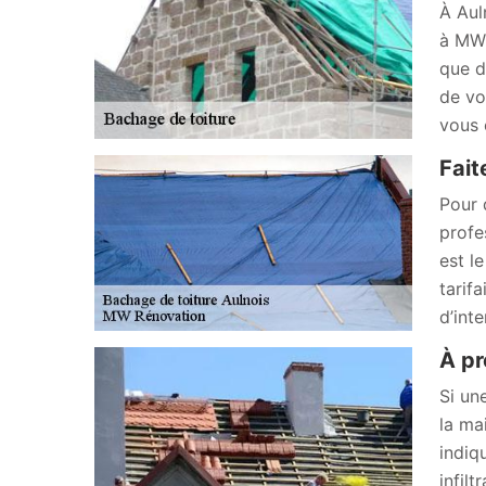
À Aul
à MW 
que d
de vo
vous 
Fait
Pour 
profe
est l
tarif
d’int
À pr
Si un
la ma
indiq
infil