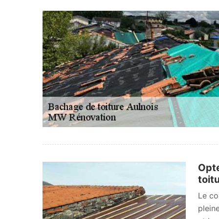
Opte
toit
Le co
plein