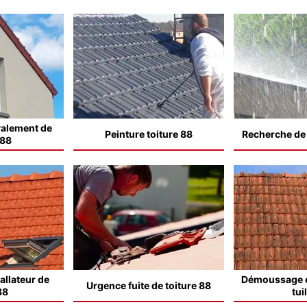
valement de
Peinture toiture 88
Recherche de f
 88
allateur de
Démoussage e
Urgence fuite de toiture 88
88
tui