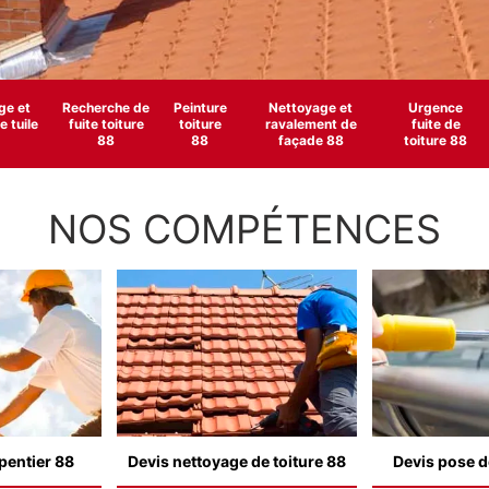
e et
Recherche de
Peinture
Nettoyage et
Urgence
 tuile
fuite toiture
toiture
ravalement de
fuite de
88
88
façade 88
toiture 88
NOS COMPÉTENCES
pentier 88
Devis nettoyage de toiture 88
Devis pose d