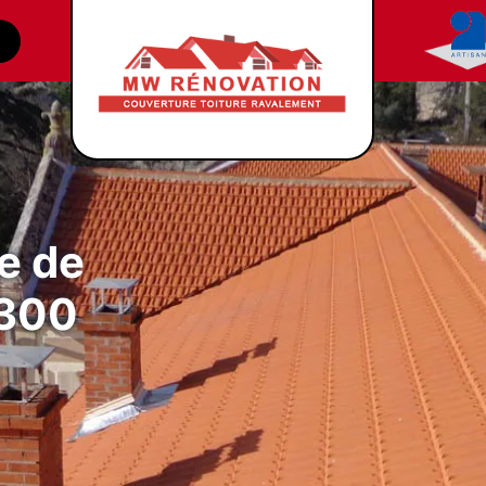
e de
8300