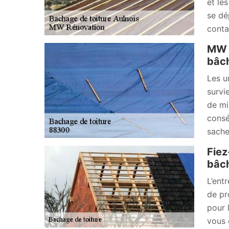
et le
se dé
conta
MW R
bâch
Les u
survi
de mi
consé
sache
Fiez
bâch
L’ent
de pr
pour 
vous 