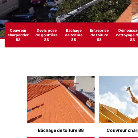
Couvreur
Devis pose
Bâchage
Entreprise
Démoussag
charpentier
de gouttière
de toiture
de toiture
nettoyage de
88
88
88
88
88
Bâchage de toiture 88
Couvreur char