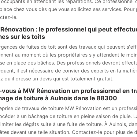
s occupants en attendant les réparations. Ce professionnel 
place chez vous dès que vous sollicitez ses services. Pour pl
ctez-le.
énovation : le professionnel qui peut effectu
es sur les toits
rgences de fuites de toit sont des travaux qui peuvent s'effe
ennent au moment où les propriétaires s'y attendent le moins
se en place des bâches. Des professionnels devront effectuer
quent, il est nécessaire de convier des experts en la mati
z qu'il dresse un devis qui est totalement gratuit.
-vous à MW Rénovation un professionnel en t
age de toiture à Aulnois dans le 88300
reprise de travaux de toiture MW Rénovation est un professi
océder à un bâchage de toiture en pleine saison de pluie. L
limiter les dégâts suite à une fuite de toiture. À Aulnois, 
êtes devant une telle situation. Contactez-le pour plus de d