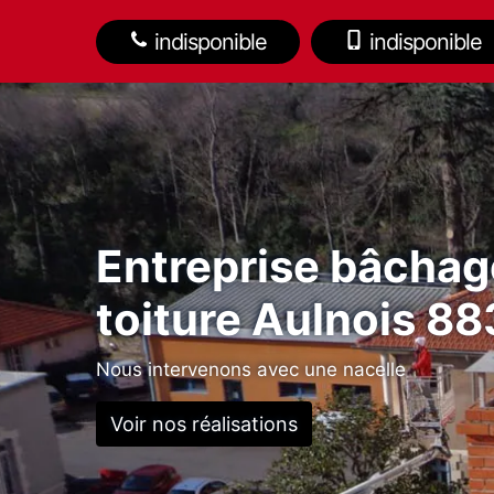
indisponible
indisponible
Entreprise bâchag
toiture Aulnois 8
Nous intervenons avec une nacelle
Voir nos réalisations