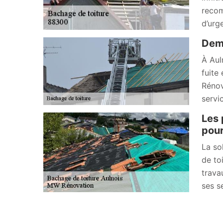
recom
d’urg
Dema
À Aul
fuite
Rénov
servic
Les 
pour
La so
de to
trava
ses s