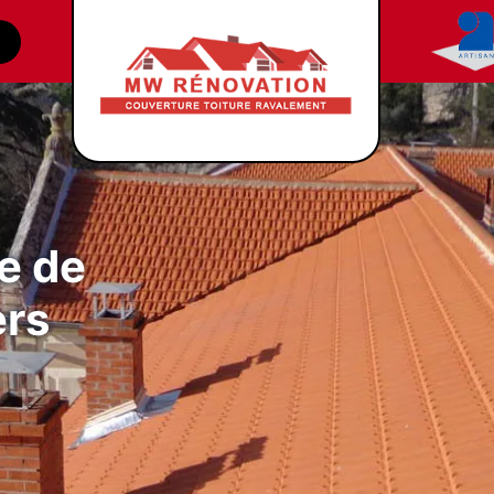
e de
ers