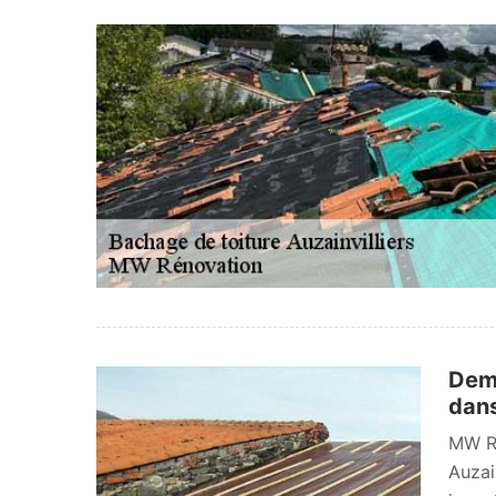
Dema
dans
MW Ré
Auzai