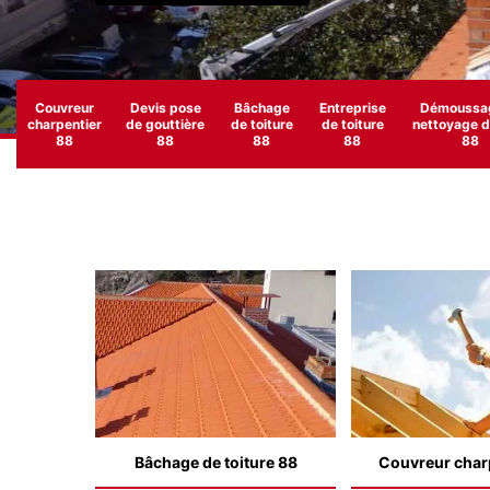
Couvreur
Devis pose
Bâchage
Entreprise
Démoussag
charpentier
de gouttière
de toiture
de toiture
nettoyage de
88
88
88
88
88
Bâchage de toiture 88
Couvreur char