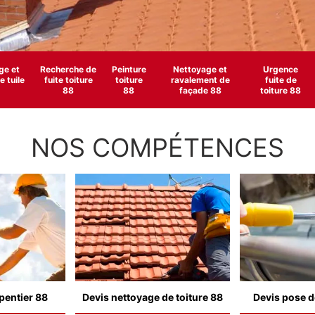
e et
Recherche de
Peinture
Nettoyage et
Urgence
 tuile
fuite toiture
toiture
ravalement de
fuite de
88
88
façade 88
toiture 88
NOS COMPÉTENCES
pentier 88
Devis nettoyage de toiture 88
Devis pose d