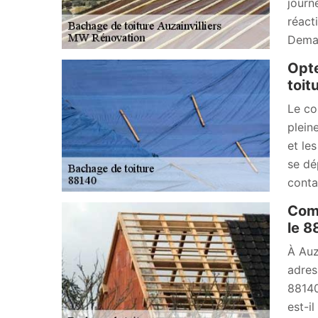
journ
réact
Deman
Opte
toit
Le co
plein
et le
se dé
conta
Comp
le 8
À Auz
adres
88140
est-i