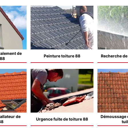
valement de
Peinture toiture 88
Recherche de f
 88
allateur de
Démoussage e
Urgence fuite de toiture 88
88
tui