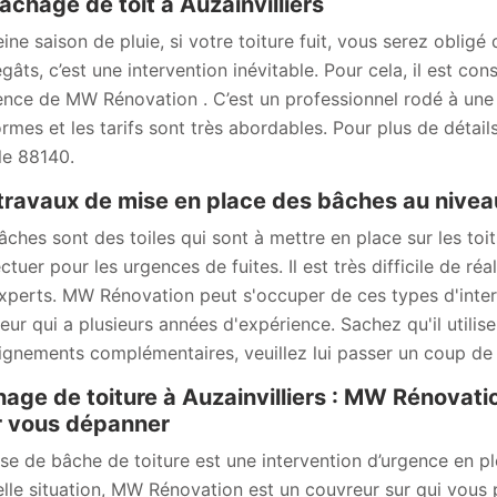
âchage de toit à Auzainvilliers
eine saison de pluie, si votre toiture fuit, vous serez oblig
gâts, c’est une intervention inévitable. Pour cela, il est con
ence de MW Rénovation . C’est un professionnel rodé à une 
ormes et les tarifs sont très abordables. Pour plus de détails
le 88140.
travaux de mise en place des bâches au niveau
âches sont des toiles qui sont à mettre en place sur les toi
ctuer pour les urgences de fuites. Il est très difficile de réa
xperts. MW Rénovation peut s'occuper de ces types d'interve
eur qui a plusieurs années d'expérience. Sachez qu'il utilis
ignements complémentaires, veuillez lui passer un coup de f
age de toiture à Auzainvilliers : MW Rénovati
r vous dépanner
se de bâche de toiture est une intervention d’urgence en pl
elle situation, MW Rénovation est un couvreur sur qui vou