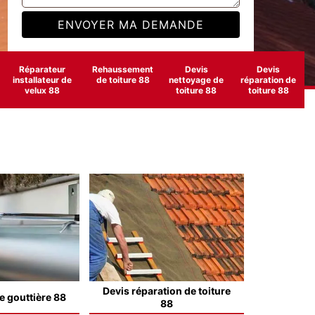
Réparateur
Rehaussement
Devis
Devis
installateur de
de toiture 88
nettoyage de
réparation de
velux 88
toiture 88
toiture 88
Devis réparation de toiture
e gouttière 88
88