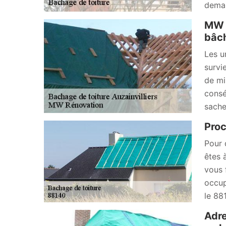
deman
MW R
bâch
Les u
survi
de mi
consé
sache
Proc
Pour 
êtes 
vous 
occup
le 88
Adre