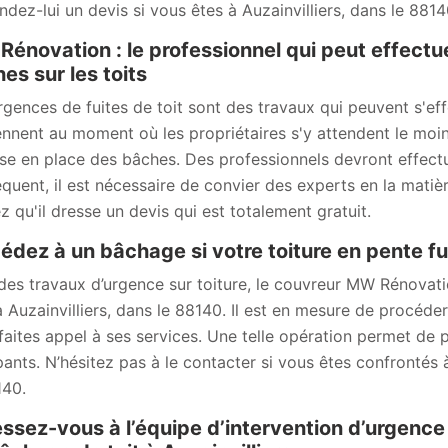
dez-lui un devis si vous êtes à Auzainvilliers, dans le 8814
énovation : le professionnel qui peut effectu
es sur les toits
rgences de fuites de toit sont des travaux qui peuvent s'effe
ennent au moment où les propriétaires s'y attendent le moins
se en place des bâches. Des professionnels devront effectuer
quent, il est nécessaire de convier des experts en la mati
z qu'il dresse un devis qui est totalement gratuit.
édez à un bâchage si votre toiture en pente fui
des travaux d’urgence sur toiture, le couvreur MW Rénovat
à Auzainvilliers, dans le 88140. Il est en mesure de procéde
faites appel à ses services. Une telle opération permet de 
ants. N’hésitez pas à le contacter si vous êtes confrontés à
140.
ssez-vous à l’équipe d’intervention d’urgenc