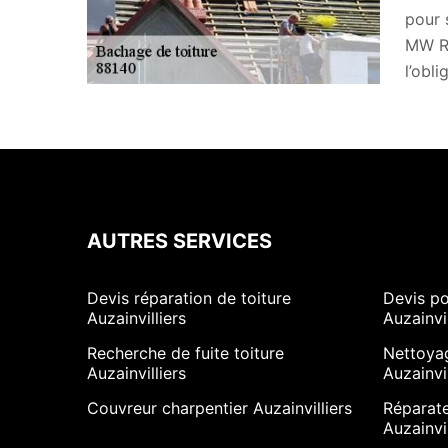
pour 
MW Ré
l’obl
AUTRES SERVICES
Devis réparation de toiture
Devis po
Auzainvilliers
Auzainvil
Recherche de fuite toiture
Nettoya
Auzainvilliers
Auzainvil
Couvreur charpentier Auzainvilliers
Réparate
Auzainvil