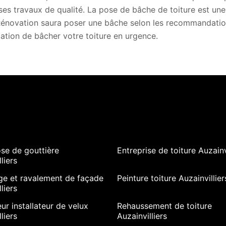
ses travaux de qualité. La pose de bâche de toiture est un
novation saura poser une bâche selon les recommandations
igation de bâcher votre toiture en urgence.
se de gouttière
Entreprise de toiture Auzainv
liers
ge et ravalement de façade
Peinture toiture Auzainvillier
liers
ur installateur de velux
Rehaussement de toiture
liers
Auzainvilliers