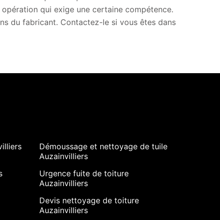
e opération qui exige une certaine compétence.
 du fabricant. Contactez-le si vous êtes dans
illiers
Démoussage et nettoyage de tuile
Auzainvilliers
s
Urgence fuite de toiture
Auzainvilliers
Devis nettoyage de toiture
Auzainvilliers