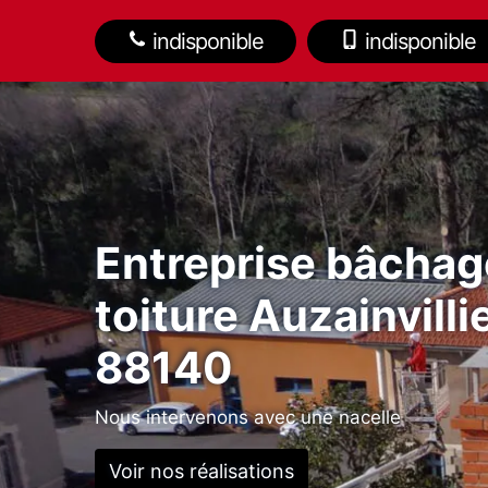
indisponible
indisponible
Entreprise bâchag
toiture Auzainvilli
88140
Nous intervenons avec une nacelle
Voir nos réalisations