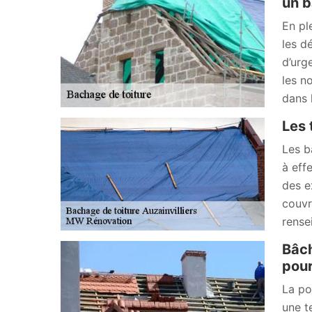
un b
En pl
les dé
d’urg
les n
dans 
Les 
Les b
à effe
des e
couvr
rense
Bâch
pou
La po
une t