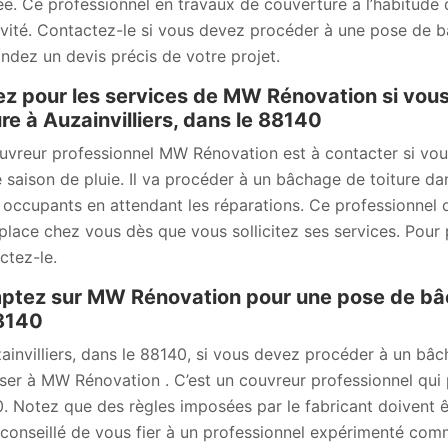
ée. Ce professionnel en travaux de couverture a l’habitude 
ivité. Contactez-le si vous devez procéder à une pose de bâ
dez un devis précis de votre projet.
z pour les services de MW Rénovation si vou
ure à Auzainvilliers, dans le 88140
uvreur professionnel MW Rénovation est à contacter si vou
e saison de pluie. Il va procéder à un bâchage de toiture da
s occupants en attendant les réparations. Ce professionnel 
place chez vous dès que vous sollicitez ses services. Pour pl
ctez-le.
tez sur MW Rénovation pour une pose de bâche
8140
ainvilliers, dans le 88140, si vous devez procéder à un bâ
ser à MW Rénovation . C’est un couvreur professionnel qui p
. Notez que des règles imposées par le fabricant doivent ê
l conseillé de vous fier à un professionnel expérimenté c