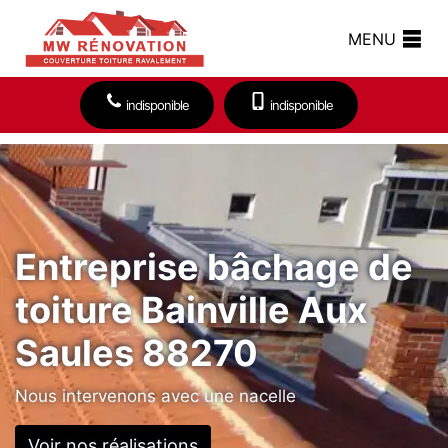
MENU
indisponible
indisponible
Entreprise bâchage de
toiture Bainville Aux
Saules 88270
Nous intervenons avec une nacelle
Voir nos réalisations