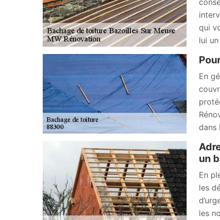
conse
inter
qui v
lui u
Pour
En gé
couvr
proté
Rénov
dans 
Adre
un b
En pl
les dé
d’urg
les n