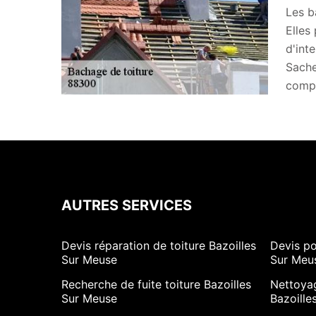
Les b
Elles
d'int
Sache
compl
AUTRES SERVICES
Devis réparation de toiture Bazoilles
Devis po
Sur Meuse
Sur Meu
Recherche de fuite toiture Bazoilles
Nettoya
Sur Meuse
Bazoille