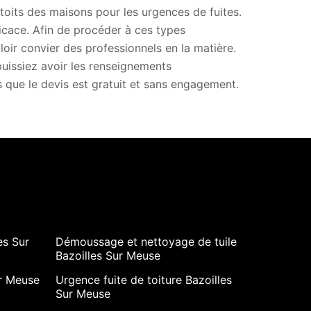
toits des maisons pour les urgences de fuites.
fficace. Afin de procéder à ces types
lloir convier des professionnels en la matière.
puissiez avoir les renseignements
s que le devis est gratuit et sans engagement.
es Sur
Démoussage et nettoyage de tuile
Bazoilles Sur Meuse
ur Meuse
Urgence fuite de toiture Bazoilles
Sur Meuse