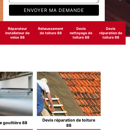
Réparateur
Rehaussement
Devis
Devis
installateur de
de toiture 88
nettoyage de
réparation de
velux 88
toiture 88
toiture 88
Devis réparation de toiture
e gouttière 88
88