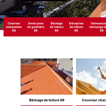
Couvreur
Devis pose
Bâchage
Entreprise
Démoussag
charpentier
de gouttière
de toiture
de toiture
nettoyage de
88
88
88
88
88
Bâchage de toiture 88
Couvreur char