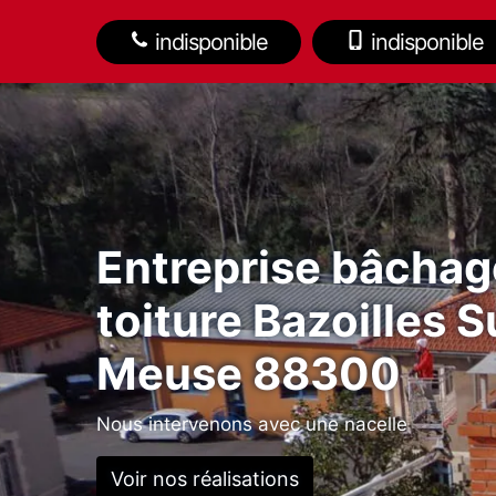
indisponible
indisponible
Entreprise bâchag
toiture Bazoilles S
Meuse 88300
Nous intervenons avec une nacelle
Voir nos réalisations