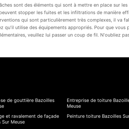
âches sont des éléments qui sont à mettre en place sur les 
 peuvent stopper les fuites et les infiltrations de manière e
erventions qui sont particulièrement très complexes, il va fa
z qu'il utilise des équipements appropriés. Pour que vous 
émentaires, veuillez lui passer un coup de fil. N'oubliez pa
se de gouttière Bazoilles
Entreprise de toiture Bazoill
se
Meuse
ge et ravalement de façade
Peinture toiture Bazoilles S
s Sur Meuse