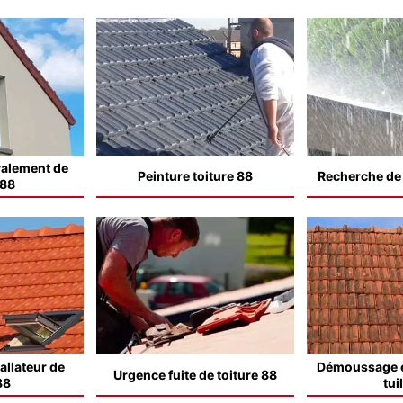
valement de
Peinture toiture 88
Recherche de f
 88
allateur de
Démoussage e
Urgence fuite de toiture 88
88
tui