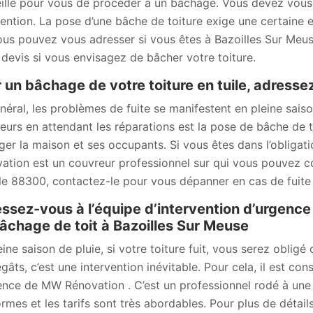
illé pour vous de procéder à un bâchage. Vous devez vous 
vention. La pose d’une bâche de toiture exige une certaine
ous pouvez vous adresser si vous êtes à Bazoilles Sur Meu
n devis si vous envisagez de bâcher votre toiture.
 un bâchage de votre toiture en tuile, adres
néral, les problèmes de fuite se manifestent en pleine saiso
eurs en attendant les réparations est la pose de bâche de t
ger la maison et ses occupants. Si vous êtes dans l’obliga
ation est un couvreur professionnel sur qui vous pouvez co
le 88300, contactez-le pour vous dépanner en cas de fuite 
ssez-vous à l’équipe d’intervention d’urgenc
âchage de toit à Bazoilles Sur Meuse
eine saison de pluie, si votre toiture fuit, vous serez oblig
gâts, c’est une intervention inévitable. Pour cela, il est con
ence de MW Rénovation . C’est un professionnel rodé à une 
ormes et les tarifs sont très abordables. Pour plus de détail