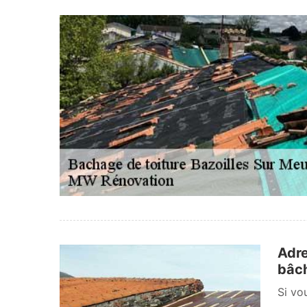
Adre
bâch
Si vo