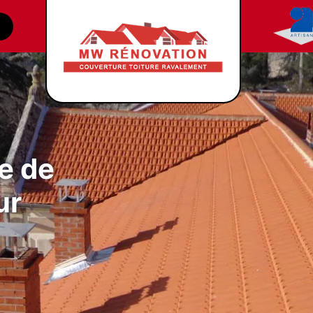
e de
ur