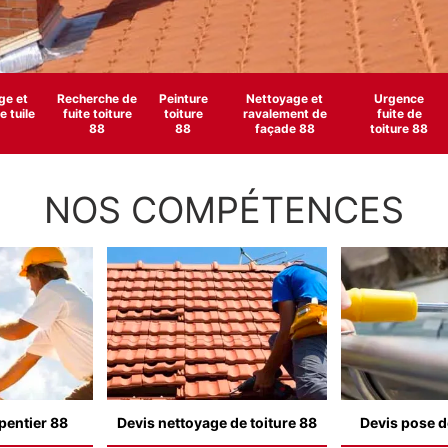
e et
Recherche de
Peinture
Nettoyage et
Urgence
 tuile
fuite toiture
toiture
ravalement de
fuite de
88
88
façade 88
toiture 88
NOS COMPÉTENCES
pentier 88
Devis nettoyage de toiture 88
Devis pose d