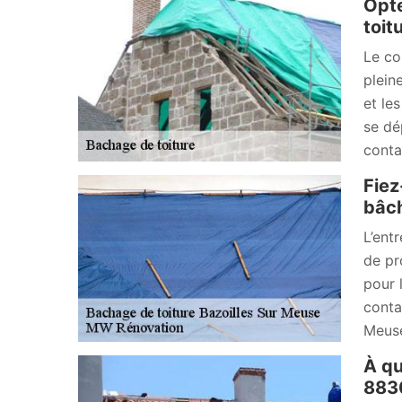
Opte
toit
Le co
plein
et le
se dé
conta
Fiez
bâch
L’ent
de pr
pour 
conta
Meuse
À qu
883