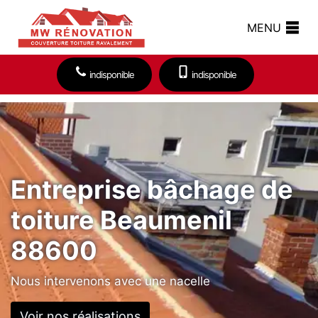
MENU
indisponible
indisponible
Entreprise bâchage de
toiture Beaumenil
88600
Nous intervenons avec une nacelle
Voir nos réalisations