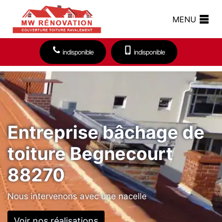
MENU
indisponible
indisponible
Entreprise bâchage de
toiture Begnecourt
88270
Nous intervenons avec une nacelle
Voir nos réalisations