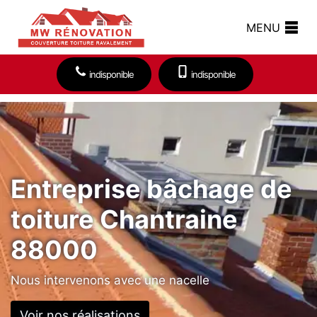
MENU
indisponible
indisponible
Entreprise bâchage de
toiture Chantraine
88000
Nous intervenons avec une nacelle
Voir nos réalisations