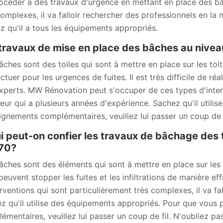
océder à des travaux d'urgence en mettant en place des bâc
complexes, il va falloir rechercher des professionnels en l
z qu'il a tous les équipements appropriés.
travaux de mise en place des bâches au niveau
âches sont des toiles qui sont à mettre en place sur les toi
ctuer pour les urgences de fuites. Il est très difficile de réa
xperts. MW Rénovation peut s'occuper de ces types d'interve
eur qui a plusieurs années d'expérience. Sachez qu'il utilis
ignements complémentaires, veuillez lui passer un coup de f
i peut-on confier les travaux de bâchage des 
70?
âches sont des éléments qui sont à mettre en place sur les 
 peuvent stopper les fuites et les infiltrations de manière e
erventions qui sont particulièrement très complexes, il va fa
z qu'il utilise des équipements appropriés. Pour que vous 
émentaires, veuillez lui passer un coup de fil. N'oubliez pa