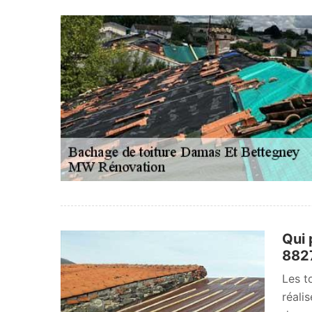
Qui 
882
Les t
réali