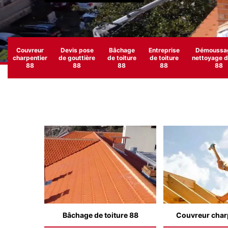
Couvreur
Devis pose
Bâchage
Entreprise
Démoussag
charpentier
de gouttière
de toiture
de toiture
nettoyage de
88
88
88
88
88
Bâchage de toiture 88
Couvreur char