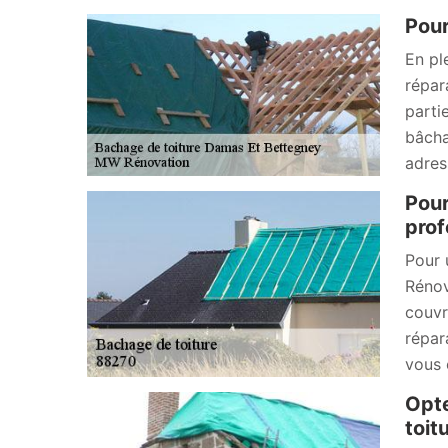
Pour
En pl
répar
parti
bâcha
adres
Pour
prof
Pour 
Rénov
couvr
répar
vous 
Opte
toit