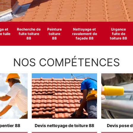
e et
Recherche de
Peinture
Nettoyage et
Urgence
 tuile
fuite toiture
toiture
ravalement de
fuite de
88
88
façade 88
toiture 88
NOS COMPÉTENCES
pentier 88
Devis nettoyage de toiture 88
Devis pose d