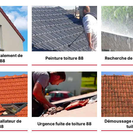
valement de
Peinture toiture 88
Recherche de f
 88
allateur de
Démoussage e
Urgence fuite de toiture 88
88
tui