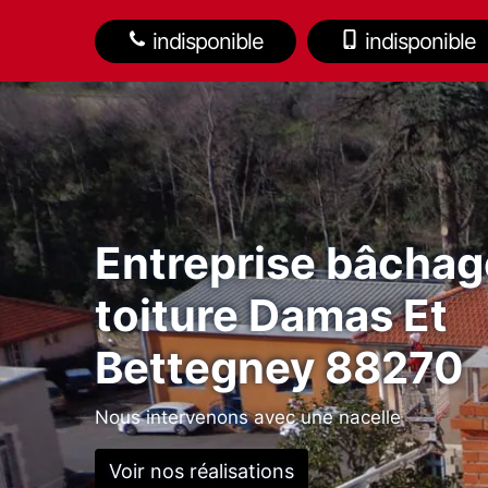
indisponible
indisponible
Entreprise bâchag
toiture Damas Et
Bettegney 88270
Nous intervenons avec une nacelle
Voir nos réalisations