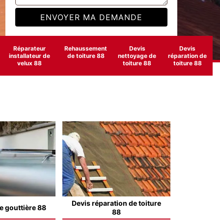
Réparateur
Rehaussement
Devis
Devis
installateur de
de toiture 88
nettoyage de
réparation de
velux 88
toiture 88
toiture 88
Devis réparation de toiture
e gouttière 88
88