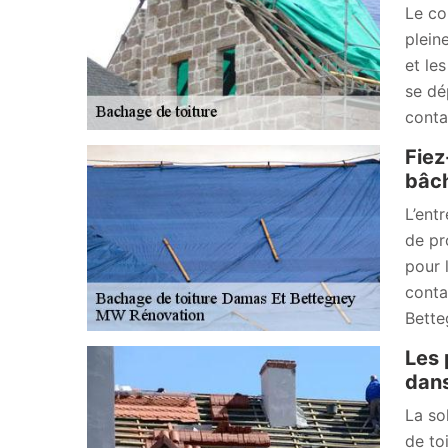
Le co
plein
et le
se dé
conta
Fiez
bâch
L’ent
de pr
pour 
conta
Bette
Les 
dans
La so
de to