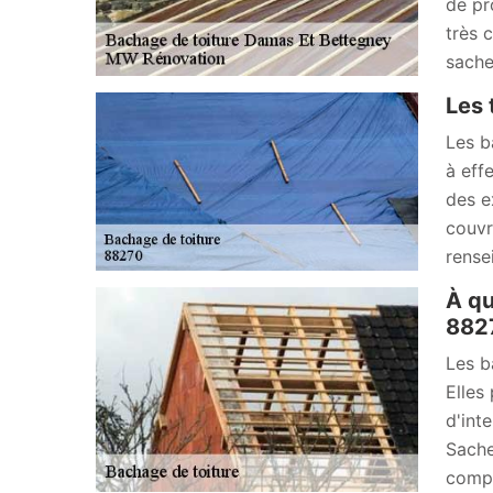
de pr
très 
sache
Les 
Les b
à effe
des e
couvr
rense
À qu
882
Les b
Elles
d'int
Sache
compl