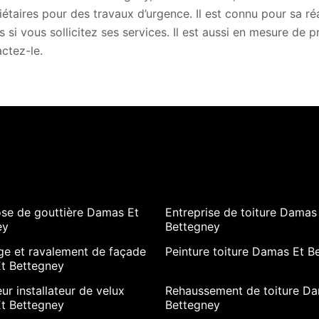
iétaires pour des travaux d’urgence. Il est connu pour sa ré
 si vous sollicitez ses services. Il est aussi en mesure de p
ctez-le.
ose de gouttière Damas Et
Entreprise de toiture Damas
ey
Bettegney
ge et ravalement de façade
Peinture toiture Damas Et B
t Bettegney
ur installateur de velux
Rehaussement de toiture Da
t Bettegney
Bettegney