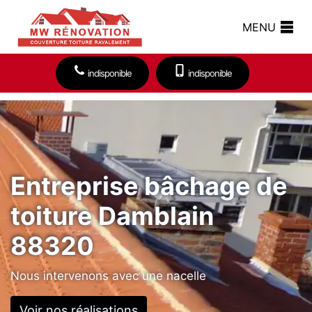
MENU
indisponible
indisponible
Entreprise bâchage de
toiture Damblain
88320
Nous intervenons avec une nacelle
Voir nos réalisations