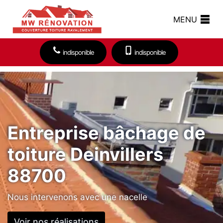
MENU
indisponible
indisponible
Entreprise bâchage de
toiture Deinvillers
88700
Nous intervenons avec une nacelle
Voir nos réalisations