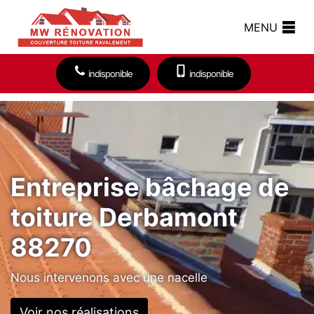
MENU
indisponible
indisponible
Entreprise bâchage de
toiture Derbamont
88270
Nous intervenons avec une nacelle
Voir nos réalisations