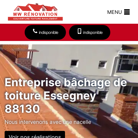
MENU
indisponible
indisponible
Entreprise bâchage de
toiture Essegney
88130
Nous intervenons avec une nacelle
Voir nos réalisations