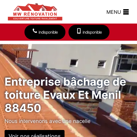
MENU
indisponible
indisponible
Entreprise bâchage de
toiture Evaux Et Menil
88450
Nous intervenons avec une nacelle
Voir nos réalisations