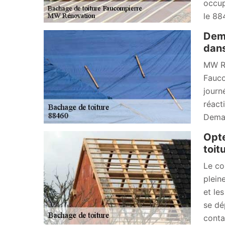
occup
le 88
Dema
dan
MW Ré
Fauco
journ
réact
Deman
Opte
toit
Le co
plein
et le
se dé
conta