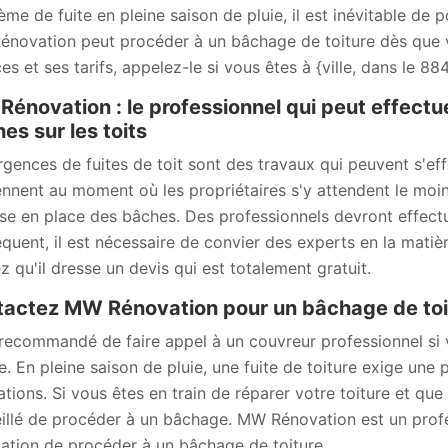
ème de fuite en pleine saison de pluie, il est inévitable de
novation peut procéder à un bâchage de toiture dès que vo
es et ses tarifs, appelez-le si vous êtes à {ville, dans le 88
énovation : le professionnel qui peut effectu
es sur les toits
rgences de fuites de toit sont des travaux qui peuvent s'effe
ennent au moment où les propriétaires s'y attendent le moins
se en place des bâches. Des professionnels devront effectuer
quent, il est nécessaire de convier des experts en la mati
z qu'il dresse un devis qui est totalement gratuit.
actez MW Rénovation pour un bâchage de toi
t recommandé de faire appel à un couvreur professionnel si
re. En pleine saison de pluie, une fuite de toiture exige une
ations. Si vous êtes en train de réparer votre toiture et que
illé de procéder à un bâchage. MW Rénovation est un profe
igation de procéder à un bâchage de toiture.