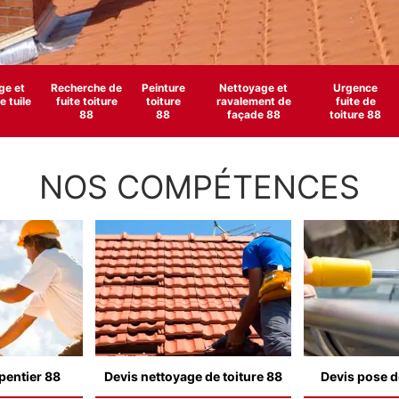
e et
Recherche de
Peinture
Nettoyage et
Urgence
 tuile
fuite toiture
toiture
ravalement de
fuite de
88
88
façade 88
toiture 88
NOS COMPÉTENCES
pentier 88
Devis nettoyage de toiture 88
Devis pose d