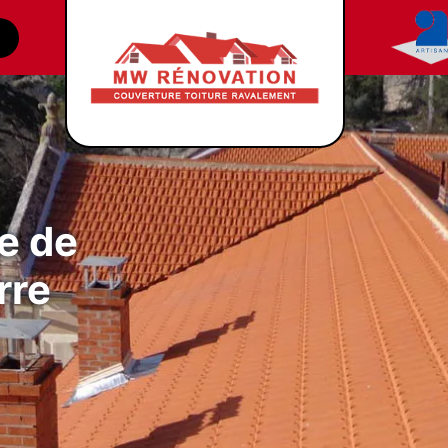
e de
rre