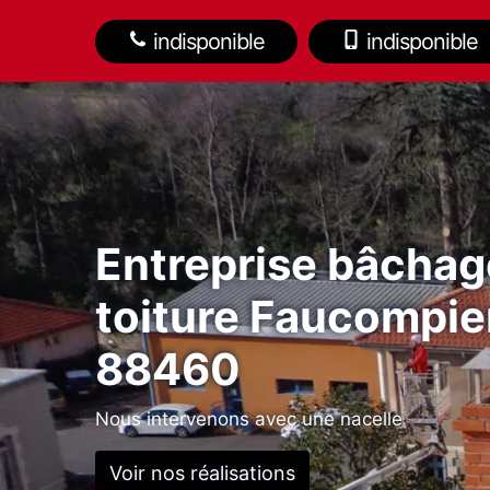
indisponible
indisponible
Entreprise bâchag
toiture Faucompie
88460
Nous intervenons avec une nacelle
Voir nos réalisations