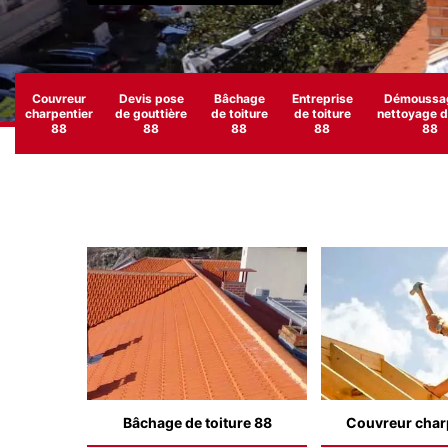
Couvreur
Devis pose
Bâchage
Entreprise
Démoussag
charpentier
de gouttière
de toiture
de toiture
nettoyage de
88
88
88
88
88
Bâchage de toiture 88
Couvreur char