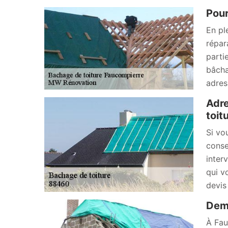
Pour
En pl
répar
parti
bâcha
adres
Adre
toit
Si vo
conse
inter
qui v
devis
Dema
À Fau