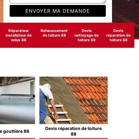
Réparateur
Rehaussement
Devis
Devis
installateur de
de toiture 88
nettoyage de
réparation de
velux 88
toiture 88
toiture 88
Devis réparation de toiture
e gouttière 88
88