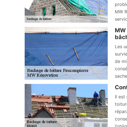
probl
MW Ré
servic
MW R
bâch
Les u
survi
de mi
consé
sache
Cont
Il es
toitu
répar
conse
l’obl