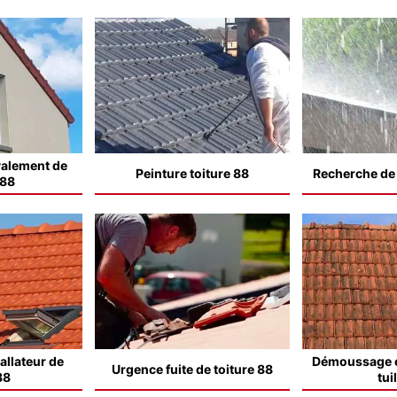
valement de
Peinture toiture 88
Recherche de f
 88
allateur de
Démoussage e
Urgence fuite de toiture 88
88
tui