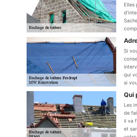
Elles
d'int
Sache
compl
Adre
Si vo
conse
inter
qui v
si vo
Qui 
Les in
de fa
il va
et sa
votre 