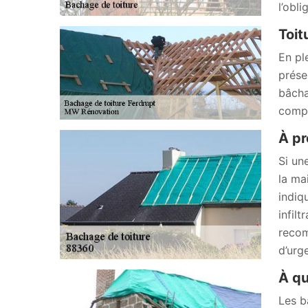
l’obl
Toit
En pl
prése
bâcha
compt
À pr
Si un
la ma
indiq
infil
recom
d’urg
À qu
Les b