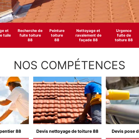
e et
Recherche de
Peinture
Nettoyage et
Urgence
 tuile
fuite toiture
toiture
ravalement de
fuite de
88
88
façade 88
toiture 88
NOS COMPÉTENCES
pentier 88
Devis nettoyage de toiture 88
Devis pose d