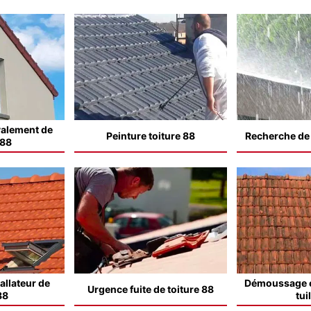
valement de
Peinture toiture 88
Recherche de f
 88
allateur de
Démoussage e
Urgence fuite de toiture 88
88
tui