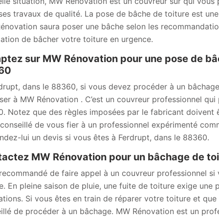
elle situation, MW Rénovation est un couvreur sur qui vou
ses travaux de qualité. La pose de bâche de toiture est un
novation saura poser une bâche selon les recommandations
igation de bâcher votre toiture en urgence.
tez sur MW Rénovation pour une pose de bâch
60
drupt, dans le 88360, si vous devez procéder à un bâchage
ser à MW Rénovation . C’est un couvreur professionnel qui 
. Notez que des règles imposées par le fabricant doivent ê
l conseillé de vous fier à un professionnel expérimenté c
dez-lui un devis si vous êtes à Ferdrupt, dans le 88360.
actez MW Rénovation pour un bâchage de toit
t recommandé de faire appel à un couvreur professionnel si
re. En pleine saison de pluie, une fuite de toiture exige une
ations. Si vous êtes en train de réparer votre toiture et que
illé de procéder à un bâchage. MW Rénovation est un profe