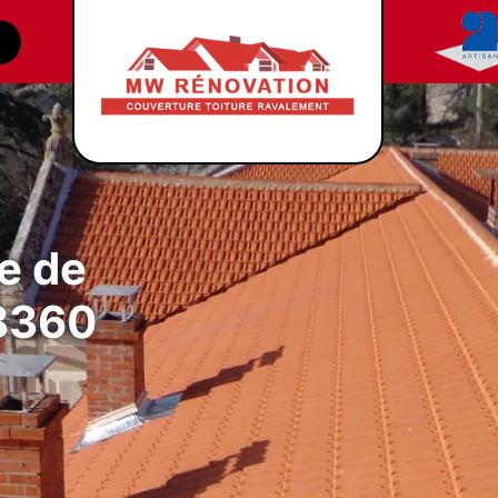
e de
88360