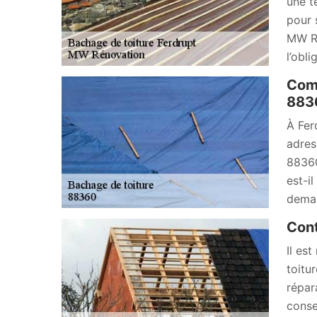
une t
pour 
MW Ré
l’obl
Comp
883
À Fer
adres
88360
est-i
deman
Cont
Il es
toitu
répar
conse