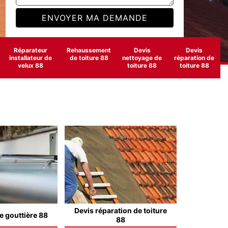
Réparateur
Rehaussement
Devis
Devis
installateur de
de toiture 88
nettoyage de
réparation de
velux 88
toiture 88
toiture 88
Devis réparation de toiture
e gouttière 88
88