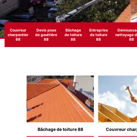
Couvreur
Devis pose
Bâchage
Entreprise
Démoussag
charpentier
de gouttière
de toiture
de toiture
nettoyage de
88
88
88
88
88
Bâchage de toiture 88
Couvreur char