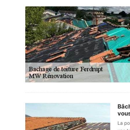
Bâch
vou
La po