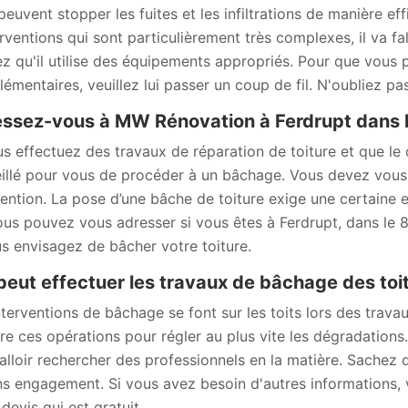
 peuvent stopper les fuites et les infiltrations de manière e
erventions qui sont particulièrement très complexes, il va fa
z qu'il utilise des équipements appropriés. Pour que vous 
émentaires, veuillez lui passer un coup de fil. N'oubliez pa
ssez-vous à MW Rénovation à Ferdrupt dans l
us effectuez des travaux de réparation de toiture et que le c
illé pour vous de procéder à un bâchage. Vous devez vous 
vention. La pose d’une bâche de toiture exige une certaine
ous pouvez vous adresser si vous êtes à Ferdrupt, dans le
us envisagez de bâcher votre toiture.
peut effectuer les travaux de bâchage des toi
terventions de bâchage se font sur les toits lors des travaux 
ire ces opérations pour régler au plus vite les dégradations
 falloir rechercher des professionnels en la matière. Sachez q
ns engagement. Si vous avez besoin d'autres informations, veu
devis qui est gratuit.