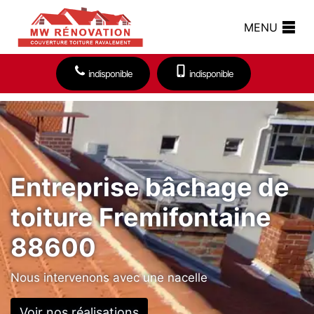
MENU
indisponible
indisponible
Entreprise bâchage de
toiture Fremifontaine
88600
Nous intervenons avec une nacelle
Voir nos réalisations