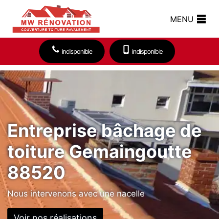
MENU
indisponible
indisponible
Entreprise bâchage de
toiture Gemaingoutte
88520
Nous intervenons avec une nacelle
Voir nos réalisations