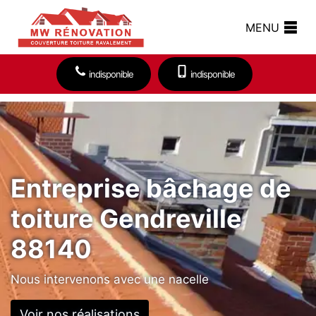
MENU
indisponible
indisponible
Entreprise bâchage de
toiture Gendreville
88140
Nous intervenons avec une nacelle
Voir nos réalisations