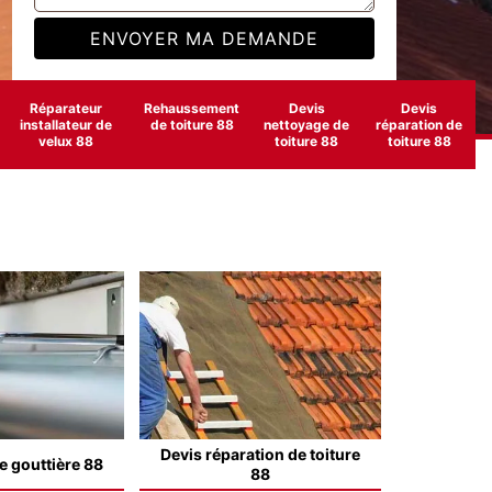
Réparateur
Rehaussement
Devis
Devis
installateur de
de toiture 88
nettoyage de
réparation de
velux 88
toiture 88
toiture 88
Devis réparation de toiture
e gouttière 88
88