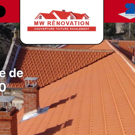
e de
50