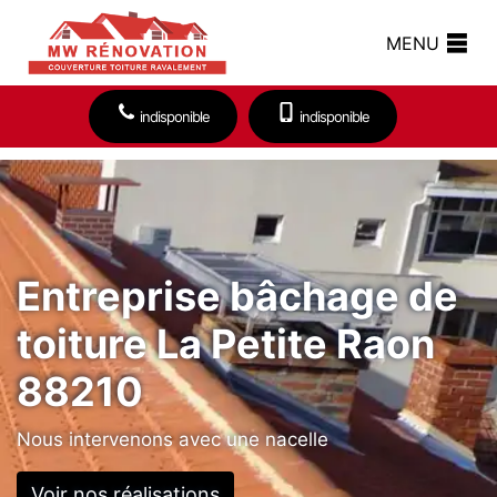
MENU
indisponible
indisponible
Entreprise bâchage de
toiture La Petite Raon
88210
Nous intervenons avec une nacelle
Voir nos réalisations