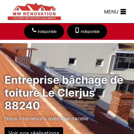
MENU
indisponible
indisponible
Entreprise bâchage de
toiture Le Clerjus
88240
Nous intervenons avec une nacelle
Voir nos réalisations