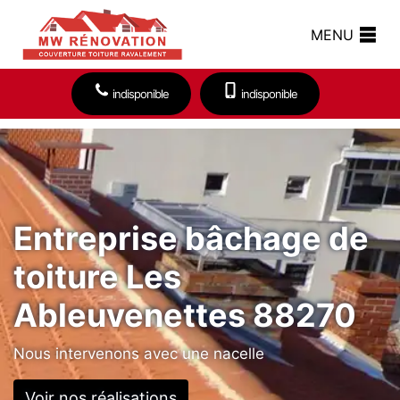
MENU
indisponible
indisponible
Entreprise bâchage de
toiture Les
Ableuvenettes 88270
Nous intervenons avec une nacelle
Voir nos réalisations