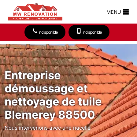
MENU
indisponible
indisponible
Entreprise
démoussage et
nettoyage de tuile
Blemerey 88500
Nous intervenons avec une nacelle