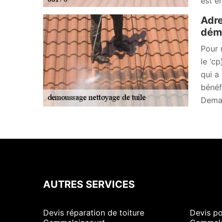
est e
Adre
démo
Pour 
le ‘c
qui a
bénéf
Deman
AUTRES SERVICES
Devis réparation de toiture
Devis po