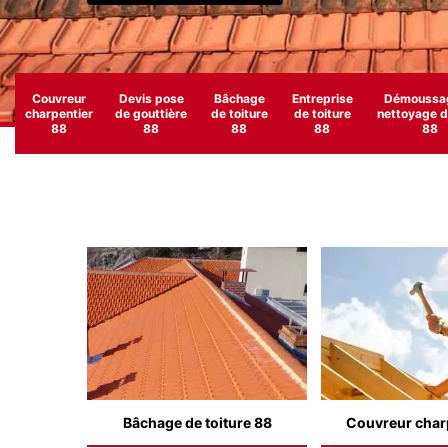
Couvreur
Devis pose
Bâchage
Entreprise
Démoussag
charpentier
de gouttière
de toiture
de toiture
nettoyage de
88
88
88
88
88
Bâchage de toiture 88
Couvreur char