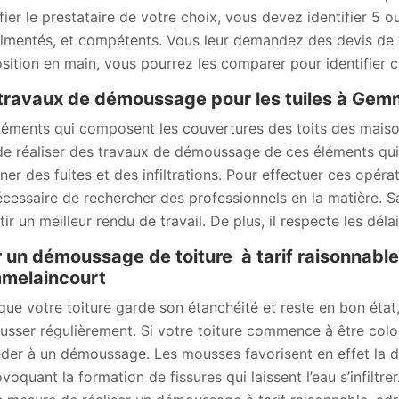
ifier le prestataire de votre choix, vous devez identifier 5 
imentés, et compétents. Vous leur demandez des devis de v
sition en main, vous pourrez les comparer pour identifier celu
travaux de démoussage pour les tuiles à Gem
léments qui composent les couvertures des toits des maisons 
 de réaliser des travaux de démoussage de ces éléments qui s
ner des fuites et des infiltrations. Pour effectuer ces opérati
écessaire de rechercher des professionnels en la matière. S
ir un meilleur rendu de travail. De plus, il respecte les délai
 un démoussage de toiture à tarif raisonnabl
melaincourt
que votre toiture garde son étanchéité et reste en bon état, i
sser régulièrement. Si votre toiture commence à être coloni
der à un démoussage. Les mousses favorisent en effet la dét
voquant la formation de fissures qui laissent l’eau s’infiltr