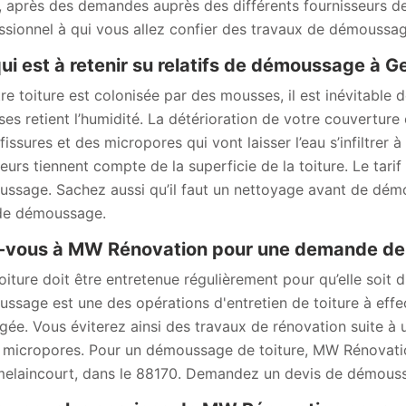
, après des demandes auprès des différents fournisseurs de s
ssionnel à qui vous allez confier des travaux de démoussag
ui est à retenir su relatifs de démoussage à 
tre toiture est colonisée par des mousses, il est inévitabl
es retient l’humidité. La détérioration de votre couverture
fissures et des micropores qui vont laisser l’eau s’infiltrer
eurs tiennent compte de la superficie de la toiture. Le tari
ssage. Sachez aussi qu’il faut un nettoyage avant de dém
 de démoussage.
-vous à MW Rénovation pour une demande de 
oiture doit être entretenue régulièrement pour qu’elle soit 
ssage est une des opérations d'entretien de toiture à effe
ngée. Vous éviterez ainsi des travaux de rénovation suite à un
s micropores. Pour un démoussage de toiture, MW Rénovatio
laincourt, dans le 88170. Demandez un devis de démoussa