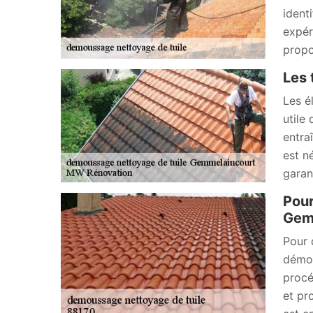
ident
expér
propo
Les 
Les é
utile
entraî
est n
garant
Pour
Gem
Pour 
démou
procé
et pro