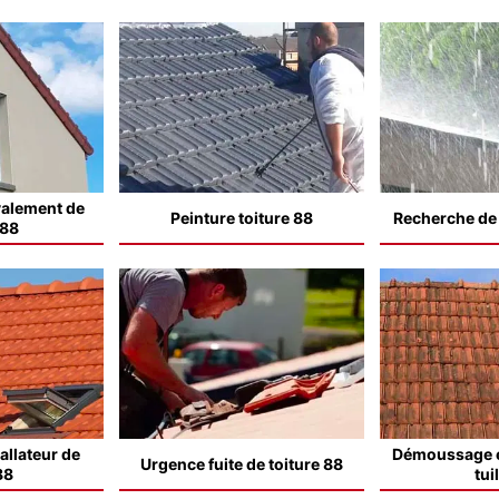
valement de
Peinture toiture 88
Recherche de f
 88
allateur de
Démoussage e
Urgence fuite de toiture 88
88
tui