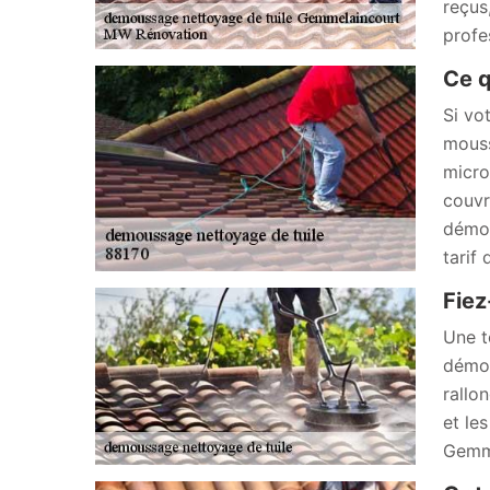
reçus
profe
Ce q
Si vo
mouss
micro
couvr
démou
tarif
Fiez
Une t
démou
rallo
et le
Gemme