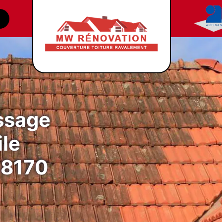
ssage
ile
88170