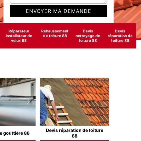
Réparateur
Rehaussement
Devis
Devis
installateur de
de toiture 88
nettoyage de
réparation de
velux 88
toiture 88
toiture 88
Devis réparation de toiture
e gouttière 88
88