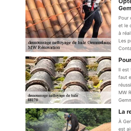
Opte
Gemm
Pour 
et le
à réa
Les p
Conta
Pour
Il es
faut 
réuss
MW Ré
Gemme
La r
À Gem
est a