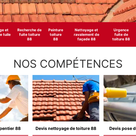
e et
Recherche de
Peinture
Nettoyage et
Urgence
 tuile
fuite toiture
toiture
ravalement de
fuite de
88
88
façade 88
toiture 88
NOS COMPÉTENCES
pentier 88
Devis nettoyage de toiture 88
Devis pose d