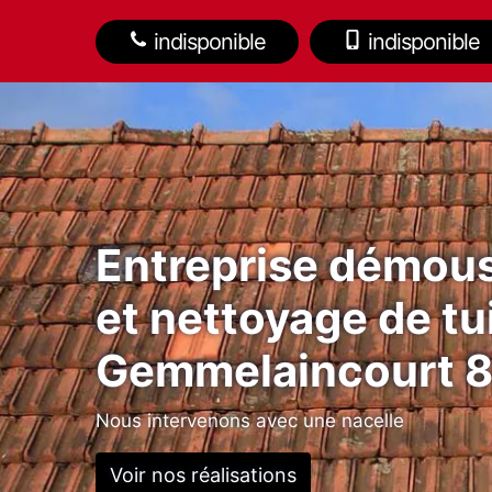
indisponible
indisponible
Entreprise démou
et nettoyage de tu
Gemmelaincourt 
Nous intervenons avec une nacelle
Voir nos réalisations