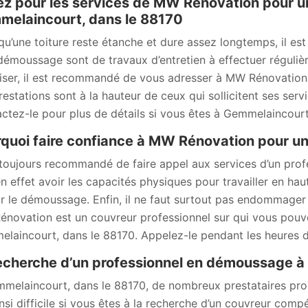
z pour les services de MW Rénovation pour u
elaincourt, dans le 88170
qu’une toiture reste étanche et dure assez longtemps, il es
 démoussage sont de travaux d’entretien à effectuer réguli
liser, il est recommandé de vous adresser à MW Rénovation 
restations sont à la hauteur de ceux qui sollicitent ses servi
ctez-le pour plus de détails si vous êtes à Gemmelaincourt
quoi faire confiance à MW Rénovation pour u
t toujours recommandé de faire appel aux services d’un prof
en effet avoir les capacités physiques pour travailler en hau
ir le démoussage. Enfin, il ne faut surtout pas endommager la
novation est un couvreur professionnel sur qui vous pou
laincourt, dans le 88170. Appelez-le pendant les heures d
echerche d’un professionnel en démoussage à 
melaincourt, dans le 88170, de nombreux prestataires pr
insi difficile si vous êtes à la recherche d’un couvreur compé