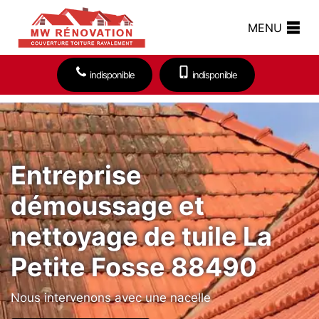
MENU
indisponible
indisponible
Entreprise
démoussage et
nettoyage de tuile La
Petite Fosse 88490
Nous intervenons avec une nacelle