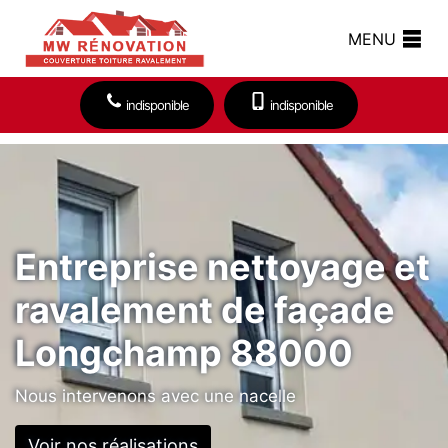
MENU
indisponible
indisponible
Entreprise nettoyage et
ravalement de façade
Longchamp 88000
Nous intervenons avec une nacelle
Voir nos réalisations