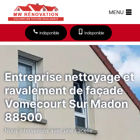
MENU
indisponible
indisponible
Entreprise nettoyage et
ravalement de façade
Vomecourt Sur Madon
88500
Nous intervenons avec une nacelle