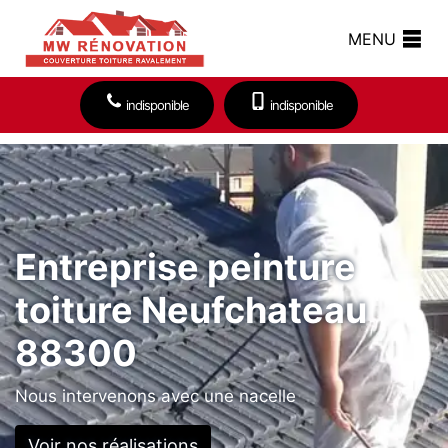
MENU
indisponible
indisponible
Entreprise peinture
toiture Neufchateau
88300
Nous intervenons avec une nacelle
Voir nos réalisations