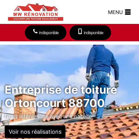
MENU
indisponible
indisponible
Entreprise de toiture
Ortoncourt 88700
Nous intervenons avec une nacelle
Voir nos réalisations