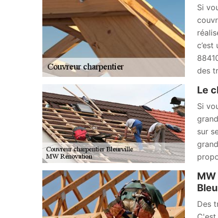
Si vo
couvr
réali
c’est 
88410
des t
Le c
Si vo
grand
sur s
grand
propo
MW R
Bleu
Des t
C'est