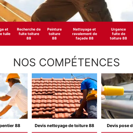
e et
Recherche de
Peinture
Nettoyage et
Urgence
 tuile
fuite toiture
toiture
ravalement de
fuite de
88
88
façade 88
toiture 88
NOS COMPÉTENCES
pentier 88
Devis nettoyage de toiture 88
Devis pose d