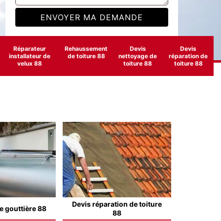
Réparateur
Rehaussement
Devis
Devis
installateur de
de toiture 88
nettoyage de
réparation de
velux 88
toiture 88
toiture 88
Devis réparation de toiture
e gouttière 88
88