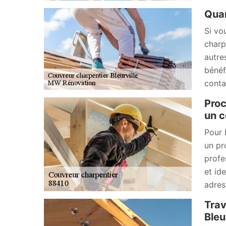
Quan
Si vo
charp
autre
bénéf
conta
Proc
un c
Pour 
un pr
profe
et id
adres
Trav
Bleu