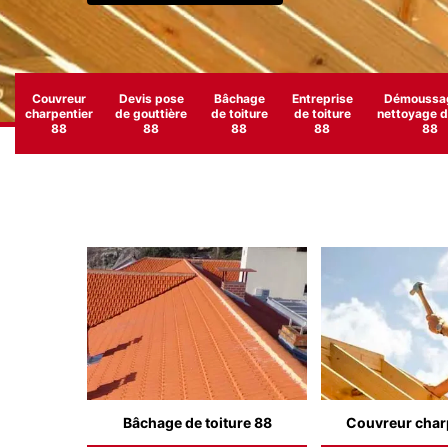
Couvreur
Devis pose
Bâchage
Entreprise
Démoussag
charpentier
de gouttière
de toiture
de toiture
nettoyage de
88
88
88
88
88
Bâchage de toiture 88
Couvreur char