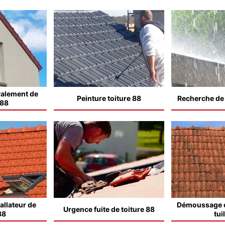
valement de
Peinture toiture 88
Recherche de f
 88
allateur de
Démoussage e
Urgence fuite de toiture 88
88
tui