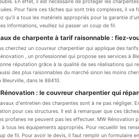
euble. En effet, il est nécessaire de protéger les charpentes
tuées. Pour faire ces tâches qui sont très complexes, il va f
z qu'il a tous les matériels appropriés pour la garantie d'un
es informations, veuillez lui passer un coup de fil.
aux de charpente à tarif raisonnable : fiez-v
us cherchez un couvreur charpentier qui applique des tarifs 
novation , un professionnel qui propose ses services à Bleu
onne réputation grâce à la qualité de ses réalisations qui re
aussi des plus raisonnables du marché sinon les moins chers
 Bleurville, dans le 88410.
énovation : le couvreur charpentier qui répar
ravaux d'entretien des charpentes sont à ne pas négliger. En
ation pour ces structures. Il est à remarquer que ces tâche
 les profanes ne peuvent pas les effectuer. MW Rénovation peu
 à tous les équipements appropriés. Pour recueillir les rens
p de fil. Pour avoir le devis, il faut remplir un formulaire en