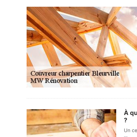
À qu
?
Un ce