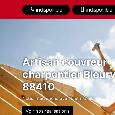
indisponible
indisponible
Artisan couvreur
charpentier Bleurv
88410
Nous intervenons avec une nacelle
Voir nos réalisations