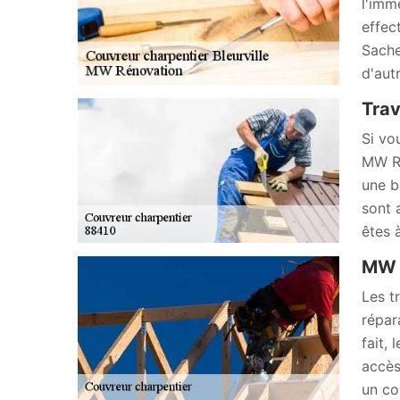
l'imm
effec
Sache
d'autr
Trav
Si vo
MW Ré
une b
sont 
êtes à
MW R
Les t
répar
fait,
accès
un cou