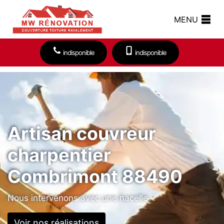
MENU
indisponible
indisponible
Artisan couvreur
charpentier
Combrimont 88490
Nous intervenons avec une nacelle
Voir nos réalisations