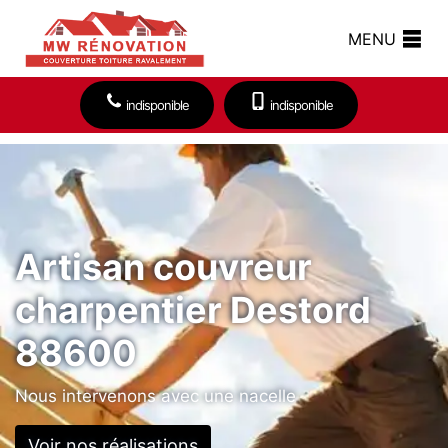
MENU
indisponible
indisponible
Artisan couvreur
charpentier Destord
88600
Nous intervenons avec une nacelle
Voir nos réalisations