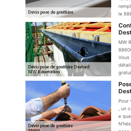
rempl
le 88
Conf
Dest
MW Ré
88600
Vous 
détai
gratu
Pose
Dest
Pour 
, un 
e qua
N’hés