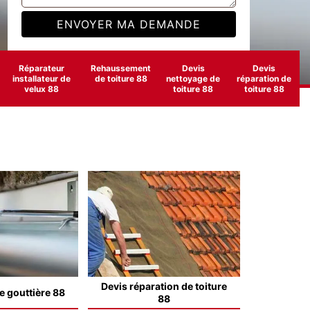
Réparateur
Rehaussement
Devis
Devis
installateur de
de toiture 88
nettoyage de
réparation de
velux 88
toiture 88
toiture 88
Devis réparation de toiture
e gouttière 88
88