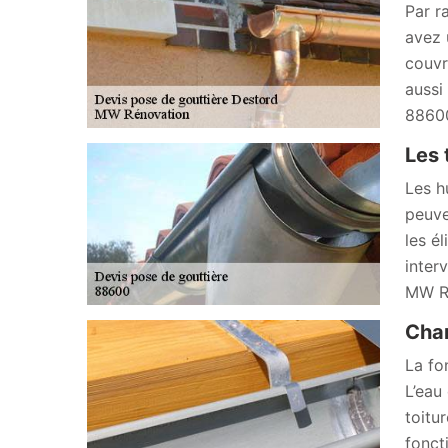
Par r
avez 
couvr
aussi
88600
Les 
Les h
peuve
les él
inter
MW Ré
Chan
La fon
L’eau 
toitur
fonct