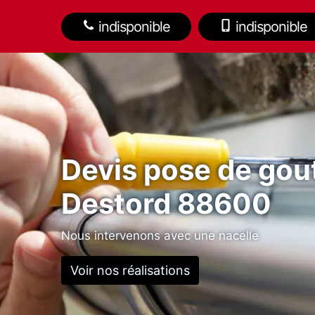
indisponible
indisponible
Devis pose de gout
Destord 88600
Nous intervenons avec une nacelle
Voir nos réalisations