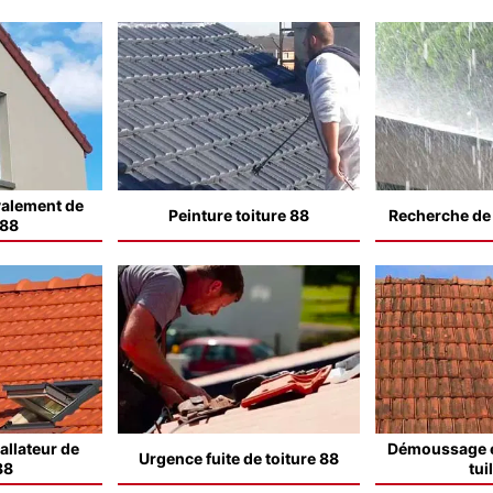
valement de
Peinture toiture 88
Recherche de f
 88
allateur de
Démoussage e
Urgence fuite de toiture 88
88
tui