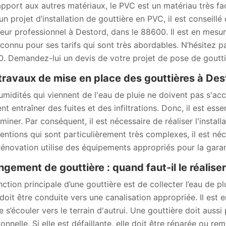
apport aux autres matériaux, le PVC est un matériau très faci
un projet d’installation de gouttière en PVC, il est conseil
eur professionnel à Destord, dans le 88600. Il est en mesure
 connu pour ses tarifs qui sont très abordables. N’hésitez p
. Demandez-lui un devis de votre projet de pose de goutti
travaux de mise en place des gouttières à Des
umidités qui viennent de l'eau de pluie ne doivent pas s'accu
nt entraîner des fuites et des infiltrations. Donc, il est es
iminer. Par conséquent, il est nécessaire de réaliser l'instal
ventions qui sont particulièrement très complexes, il est né
novation utilise des équipements appropriés pour la garanti
gement de gouttière : quand faut-il le réaliser
ction principale d’une gouttière est de collecter l’eau de plu
doit être conduite vers une canalisation appropriée. Il est en
e s’écouler vers le terrain d'autrui. Une gouttière doit aussi
ionnelle. Si elle est défaillante, elle doit être réparée ou r