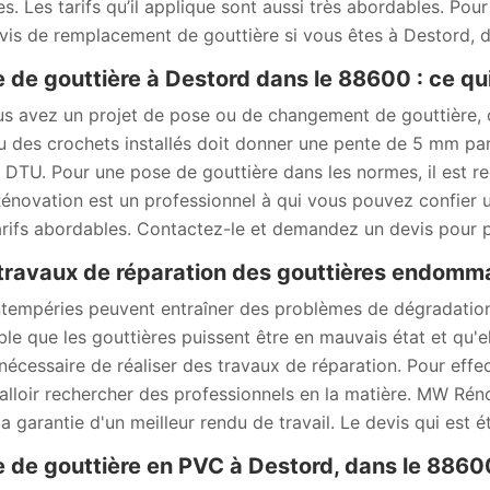
s. Les tarifs qu’il applique sont aussi très abordables. Pou
vis de remplacement de gouttière si vous êtes à Destord, 
 de gouttière à Destord dans le 88600 : ce qui 
us avez un projet de pose ou de changement de gouttière, c
u des crochets installés doit donner une pente de 5 mm pa
e DTU. Pour une pose de gouttière dans les normes, il est 
novation est un professionnel à qui vous pouvez confier un
arifs abordables. Contactez-le et demandez un devis pour p
travaux de réparation des gouttières endomm
ntempéries peuvent entraîner des problèmes de dégradations 
ble que les gouttières puissent être en mauvais état et qu'e
t nécessaire de réaliser des travaux de réparation. Pour eff
 falloir rechercher des professionnels en la matière. MW Rén
la garantie d'un meilleur rendu de travail. Le devis qui est 
 de gouttière en PVC à Destord, dans le 886