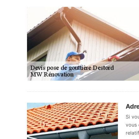
Adre
Si vo
vous 
relat