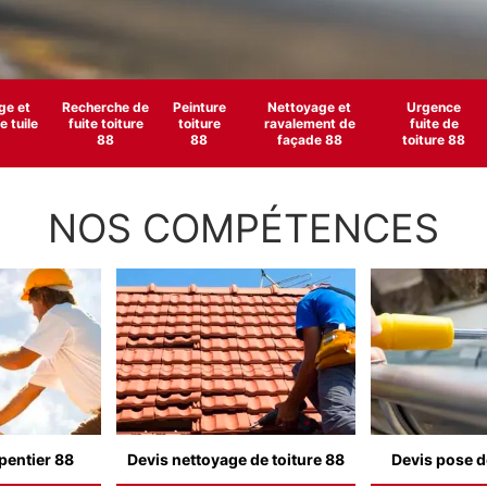
e et
Recherche de
Peinture
Nettoyage et
Urgence
 tuile
fuite toiture
toiture
ravalement de
fuite de
88
88
façade 88
toiture 88
NOS COMPÉTENCES
pentier 88
Devis nettoyage de toiture 88
Devis pose d