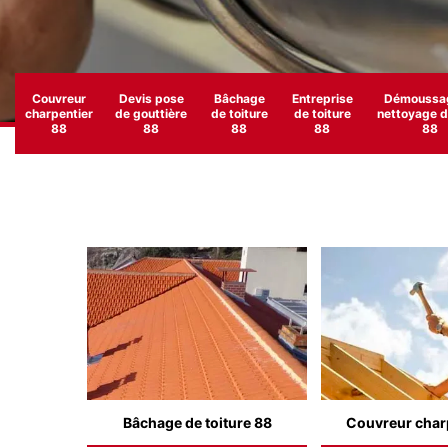
Couvreur
Devis pose
Bâchage
Entreprise
Démoussag
charpentier
de gouttière
de toiture
de toiture
nettoyage de
88
88
88
88
88
Bâchage de toiture 88
Couvreur char