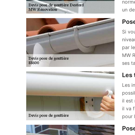
norme
un de
Pose
Si vo
nivea
par l
MW Ré
ses t
Les 
Les i
possi
il es
il va
pour 
Pose