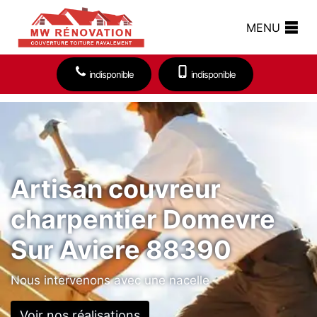
MENU
indisponible
indisponible
Artisan couvreur
charpentier Domevre
Sur Aviere 88390
Nous intervenons avec une nacelle
Voir nos réalisations