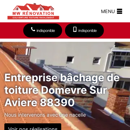
MENU
indisponible
indisponible
Entreprise bâchage de
toiture Domevre Sur
Aviere 88390
Nous intervenons avec une nacelle
Voir nos réalisations