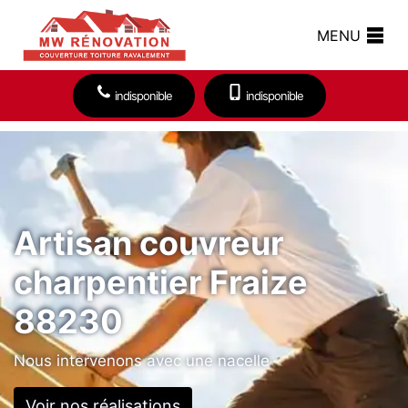
MENU
indisponible
indisponible
Artisan couvreur
charpentier Fraize
88230
Nous intervenons avec une nacelle
Voir nos réalisations