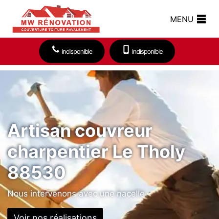
MENU
indisponible
indisponible
Artisan couvreur
charpentier Le Tholy
88530
Nous intervenons avec une nacelle
Voir nos réalisations