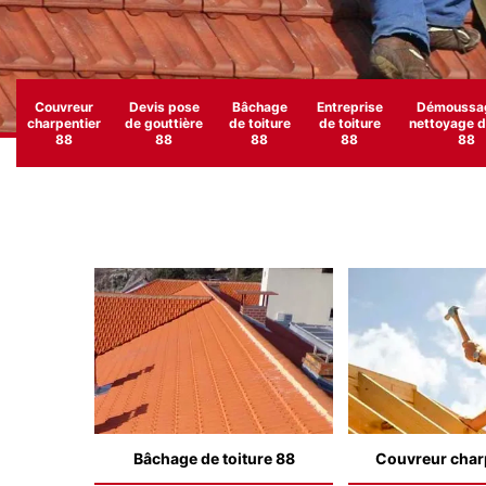
Couvreur
Devis pose
Bâchage
Entreprise
Démoussag
charpentier
de gouttière
de toiture
de toiture
nettoyage de
88
88
88
88
88
Bâchage de toiture 88
Couvreur char