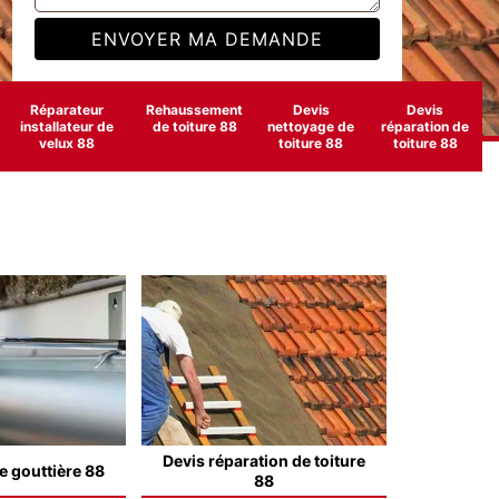
Réparateur
Rehaussement
Devis
Devis
installateur de
de toiture 88
nettoyage de
réparation de
velux 88
toiture 88
toiture 88
Devis réparation de toiture
e gouttière 88
88