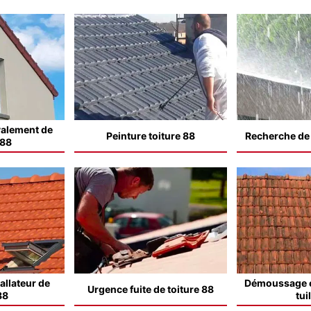
valement de
Peinture toiture 88
Recherche de f
 88
allateur de
Démoussage e
Urgence fuite de toiture 88
88
tui