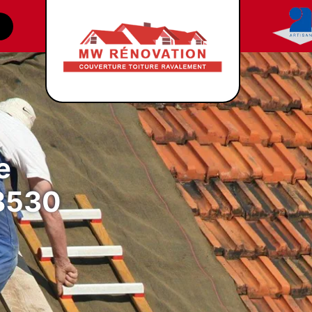
e
88530