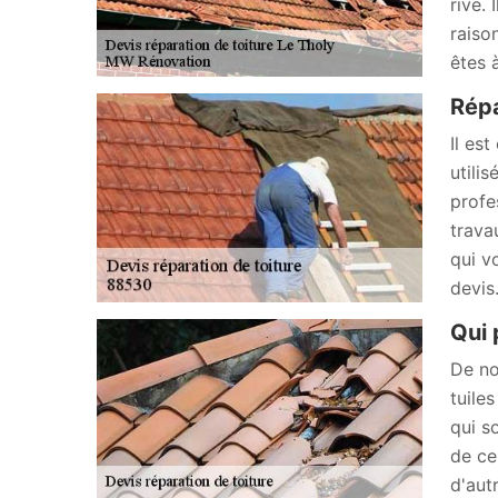
rive. 
raiso
êtes 
Répa
Il es
utili
profe
trava
qui v
devis
Qui 
De no
tuiles
qui s
de ce
d'autr