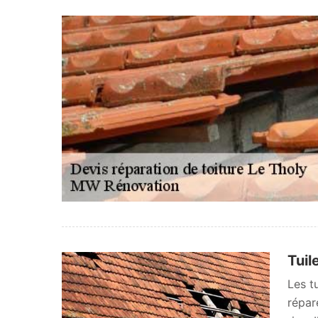
Tuil
Les t
répar