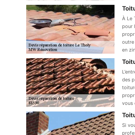
Toit
À Le 
pour 
propr
outre
en zi
Toit
L’ent
des p
toitu
propri
vous 
Toit
Si vo
profe