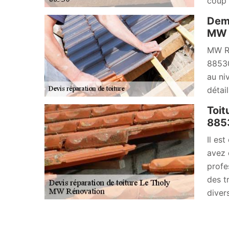
coup d
Dema
MW R
MW Ré
88530
au ni
détai
Toit
885
Il es
avez 
profe
des t
diver