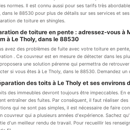
les normes. Il est connu aussi pour ses tarifs très abordable
, dans le 88530 pour plus de détails sur ses services et ses
aration de toiture en shingles.
ration de toiture en pente : adressez-vous à
m à Le Tholy, dans le 88530
us avez des problèmes de fuite avec votre toiture en pent
ation . Ce couvreur est en mesure de détecter dans les plus b
proposera une solution pérenne qui permettra de retrouver l’
cter si vous êtes à Le Tholy, dans le 88530. Demandez un d
éparation des toits à Le Tholy et ses environs
oits des immeubles devront toujours être impeccables. En ef
ent entraîner des fuites. Par conséquent, il faut réaliser de
tions qui ne sont pas simples, il est nécessaire de faire c
an couvreur qui a plusieurs années d'expérience. Sachez qu'
tie d'un meilleur rendu de travail. Pour recueillir les rense