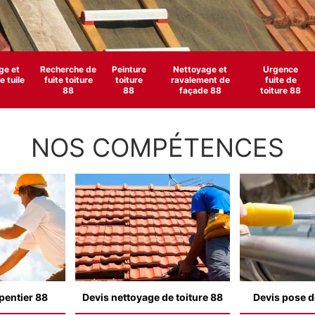
e et
Recherche de
Peinture
Nettoyage et
Urgence
 tuile
fuite toiture
toiture
ravalement de
fuite de
88
88
façade 88
toiture 88
NOS COMPÉTENCES
pentier 88
Devis nettoyage de toiture 88
Devis pose d