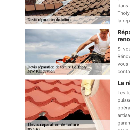
dans 
Tholy
la rép
Répa
reno
Si vo
Rénov
vous 
conta
La r
Les t
puiss
opéra
artis
garan