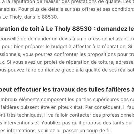
Il a la réputation de réaliser des prestations de qualité. Les 
nnables. Pour plus de détails sur ses offres et ses conditions
à Le Tholy, dans le 88530.
ration de toit à Le Tholy 88530 : demandez l
t conseillé de demander un devis à un professionnel avant d
sé pour bien préparer le budget à affecter à la réparation. 
ssionnels, vous pourrez confronter les propositions pour tro
ux. Si vous avez un projet de réparation de toiture, adres
ous pouvez faire confiance grâce à la qualité de ses réali
.
peut effectuer les travaux des tuiles faîtières 
mbreux éléments composent les parties supérieures des cons
 faîtières puissent être en piteux état. Par conséquent, il fa
ont très techniques, il va falloir contacter des professionn
s interventions et n'oubliez pas qu'il propose des tarifs qui
es informations, veuillez lui passer un coup de fil.