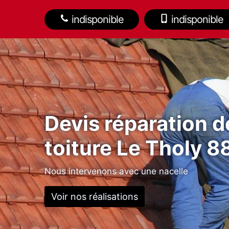
indisponible
indisponible
Devis réparation d
toiture Le Tholy 
Nous intervenons avec une nacelle
Voir nos réalisations